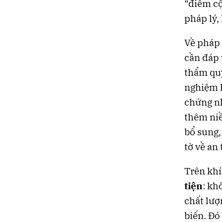
“điểm cộ
pháp lý,
Về pháp 
cần đáp 
thẩm quy
nghiệm 
chứng nh
thêm niề
bổ sung,
tờ về an
Trên khí
tiện
: kh
chất lượ
biến. Đó