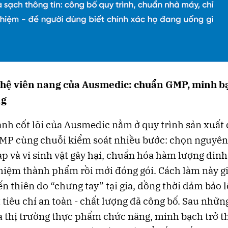
hệ viên nang của Ausmedic: chuẩn GMP, minh b
ng
h cốt lõi của Ausmedic nằm ở quy trình sản xuất 
P cùng chuỗi kiểm soát nhiều bước: chọn nguyên 
tạp và vi sinh vật gây hại, chuẩn hóa hàm lượng din
iệm thành phẩm rồi mới đóng gói. Cách làm này g
iến thiên do “chưng tay” tại gia, đồng thời đảm bảo 
 tiêu chí an toàn - chất lượng đã công bố. Sau nhữn
 thị trường thực phẩm chức năng, minh bạch trở 