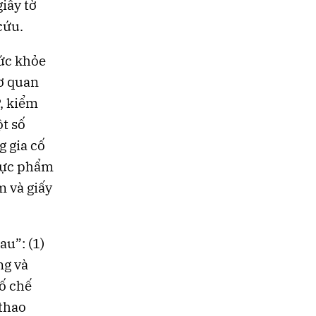
iấy tờ
cứu.
ức khỏe
cơ quan
, kiểm
t số
 gia cố
thực phẩm
m và giấy
au”: (1)
ng và
số chế
 thao