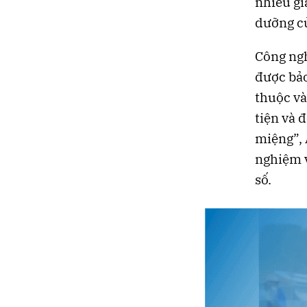
nhiều gi
dưỡng c
Công ngh
được bảo
thuộc và
tiện và đ
miệng”, 
nghiệm v
số.