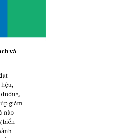
ạch và
đạt
liệu,
h dưỡng,
iúp giảm
lô nào
g biến
thành