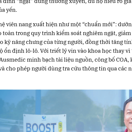
a đình “ngại” dùng thường xuyên, dù họ hiểu rõ giá 
ủa yến.
ệ viên nang xuất hiện như một “chuẩn mới”: dưỡn
 toàn trong quy trình kiểm soát nghiêm ngặt, giả
o kỹ năng chưng của từng người, đồng thời tăng tí
ộ ổn định lô-lô. Với triết lý vin vào khoa học thay vì
Ausmedic minh bạch tài liệu nguồn, công bố COA,
à cho phép người dùng tra cứu thông tin qua các n