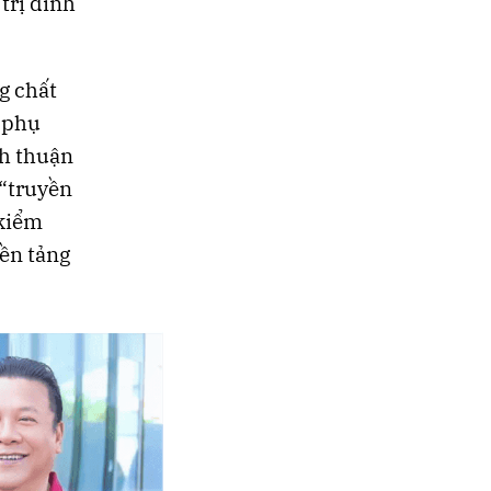
trị dinh
g chất
m phụ
nh thuận
 “truyền
 kiểm
ền tảng