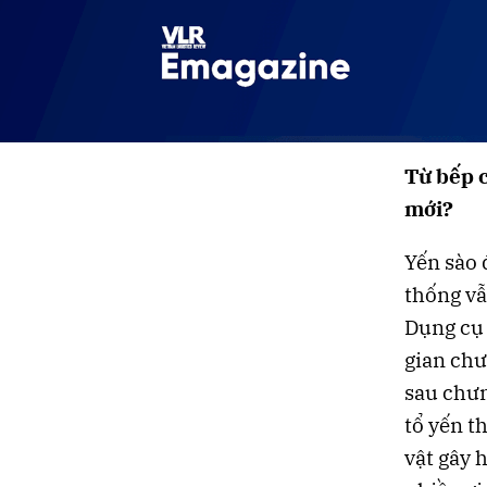
Từ bếp 
mới?
Yến sào 
thống vẫ
Dụng cụ 
gian chư
sau chưn
tổ yến t
vật gây 