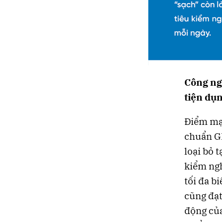
Công ng
tiện dụ
Điểm mạn
chuẩn GM
loại bỏ 
kiểm ngh
tối đa b
cũng đạt
động của