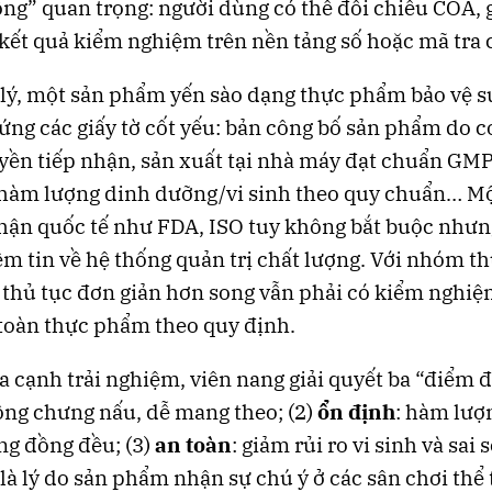
ng” quan trọng: người dùng có thể đối chiếu COA, g
 kết quả kiểm nghiệm trên nền tảng số hoặc mã tra 
lý, một sản phẩm yến sào dạng thực phẩm bảo vệ s
ứng các giấy tờ cốt yếu: bản công bố sản phẩm do 
ền tiếp nhận, sản xuất tại nhà máy đạt chuẩn GMP
hàm lượng dinh dưỡng/vi sinh theo quy chuẩn… Mộ
ận quốc tế như FDA, ISO tuy không bắt buộc nhưng
m tin về hệ thống quản trị chất lượng. Với nhóm 
 thủ tục đơn giản hơn song vẫn phải có kiểm nghiệ
 toàn thực phẩm theo quy định.
a cạnh trải nghiệm, viên nang giải quyết ba “điểm đ
ông chưng nấu, dễ mang theo; (2)
ổn định
: hàm lượ
ng đồng đều; (3)
an toàn
: giảm rủi ro vi sinh và sai 
 là lý do sản phẩm nhận sự chú ý ở các sân chơi thể