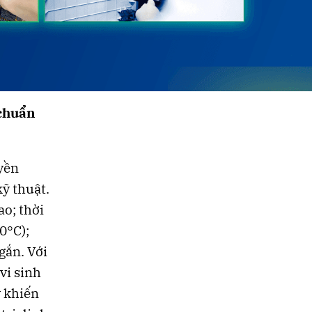
 chuẩn
yền
ỹ thuật.
ao; thời
0°C);
gắn. Với
vi sinh
y khiến