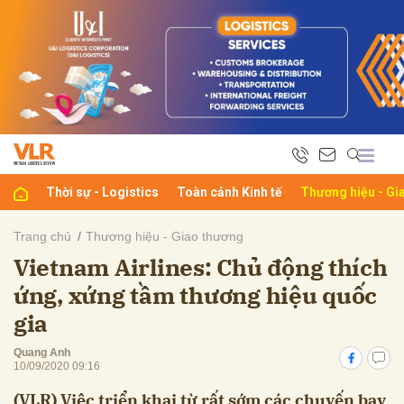
bình luận
Thời sự - Logistics
Toàn cảnh Kinh tế
Thương hiệu - Gi
Trang chủ
Thương hiệu - Giao thương
Vietnam Airlines: Chủ động thích
Hủy
G
ứng, xứng tầm thương hiệu quốc
gia
Quang Anh
10/09/2020 09:16
(VLR) Việc triển khai từ rất sớm các chuyến bay