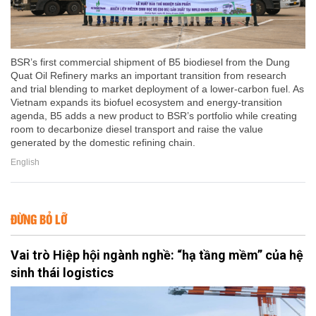
BSR’s first commercial shipment of B5 biodiesel from the Dung
Quat Oil Refinery marks an important transition from research
and trial blending to market deployment of a lower-carbon fuel. As
Vietnam expands its biofuel ecosystem and energy-transition
agenda, B5 adds a new product to BSR’s portfolio while creating
room to decarbonize diesel transport and raise the value
generated by the domestic refining chain.
English
ĐỪNG BỎ LỠ
Vai trò Hiệp hội ngành nghề: “hạ tầng mềm” của hệ
sinh thái logistics