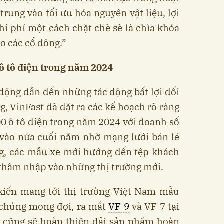
trung vào tối ưu hóa nguyên vật liệu, lợi
hi phí một cách chặt chẽ sẽ là chìa khóa
ho các cổ đông.”
 ô tô điện trong năm 2024
động dẫn đến những tác động bất lợi đối
g, VinFast đã đặt ra các kế hoạch rõ ràng
00 ô tô điện trong năm 2024 với doanh số
 vào nửa cuối năm nhờ mạng lưới bán lẻ
, các mẫu xe mới hướng đến tệp khách
 thâm nhập vào những thị trường mới.
kiến mang tới thị trường Việt Nam mẫu
chúng mong đợi, ra mắt
VF 9
và VF 7 tại
y cũng sẽ hoàn thiện dải sản phẩm hoàn