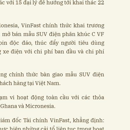
c với 15 đại lý để hướng tới khai thác 22
donesia, VinFast chính thức khai trương
 và mở bán mẫu SUV điện phân khúc C VF
pin độc đáo, thúc đẩy người tiêu dùng
 xe điện với chi phí ban đầu và chi phí
ũng chính thức bàn giao mẫu SUV điện
hách hàng tại Việt Nam.
m vi hoạt động toàn cầu với các thỏa
 Ghana và Micronesia.
iám đốc Tài chính VinFast, khẳng định:
hực hiện những cải tổ liên tục trong hoạt