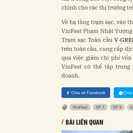
chỉnh cho các thị trường tr
Về hạ tầng trạm sạc, vào t
VinFast Phạm Nhật Vượng đ
Trạm sạc Toàn cầu
V-GRE
trên toàn cầu, cung cấp dị
qua việc giảm chi phí vốn
VinFast có thể tập trung
doanh.
Chia sẻ Facebook
Chia
VinFast
VF 7
VF 9
ô
BÀI LIÊN QUAN