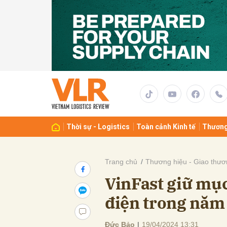
Gửi 
Thời sự - Logistics
Toàn cảnh Kinh tế
Thương
Trang chủ
Thương hiệu - Giao thươ
VinFast giữ mục
điện trong năm
Đức Bảo
|
19/04/2024 13:31