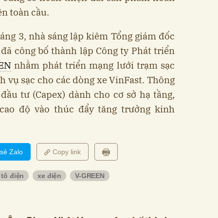
ên toàn cầu.
háng 3, nhà sáng lập kiêm Tổng giám đốc
ã công bố thành lập Công ty Phát triển
EN
nhằm phát triển mạng lưới trạm sạc
ch vụ sạc cho các dòng xe VinFast. Thông
 đầu tư (Capex) dành cho cơ sở hạ tầng,
 cao độ vào thúc đẩy tăng trưởng kinh
 sẻ Zalo
Copy link
 tô điện
xe điện
V-GREEN