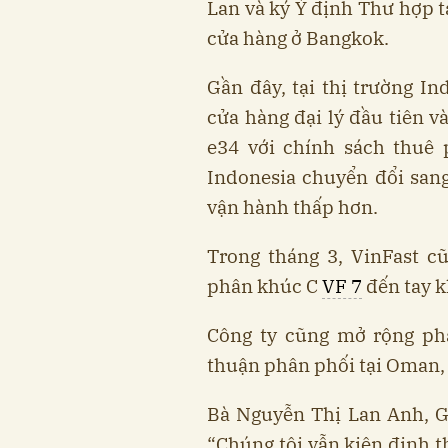
Lan và ký Ý định Thư hợp tá
cửa hàng ở Bangkok.
Gần đây, tại thị trường In
cửa hàng đại lý đầu tiên
e34 với chính sách thuê 
Indonesia chuyển đổi sang
vận hành thấp hơn.
Trong tháng 3, VinFast c
phân khúc C
VF 7
đến tay k
Công ty cũng mở rộng phạ
thuận phân phối tại Oman,
Bà Nguyễn Thị Lan Anh, G
“Chúng tôi vẫn kiên định t