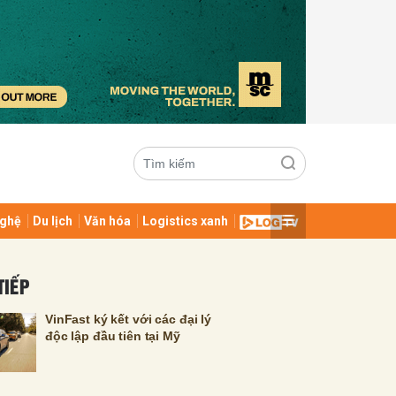
ghệ
Du lịch
Văn hóa
Logistics xanh
ửi
TIẾP
VinFast ký kết với các đại lý
độc lập đầu tiên tại Mỹ