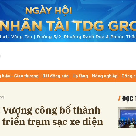
bình luận
 hiệu - Giao thương
Bất động sản
Hạ tầng
Nông nghiệp
Công n
Hủy
G
ĐỌC 
ng
 Vượng công bố thành
 triển trạm sạc xe điện