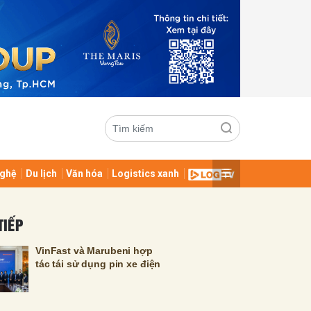
ghệ
Du lịch
Văn hóa
Logistics xanh
ửi
TIẾP
VinFast và Marubeni hợp
tác tái sử dụng pin xe điện