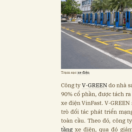
Trạm sạc
xe điện
Công ty
V-GREEN
do nhà s
90% cổ phần, được tách ra 
xe điện VinFast. V-GREEN s
trò đối tác phát triển mạn
toàn cầu. Theo đó, công t
tầng
xe điện, qua đó giảm 