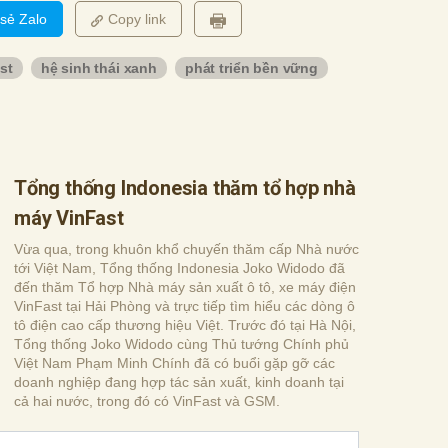
 sẻ Zalo
Copy link
st
hệ sinh thái xanh
phát triển bền vững
Tổng thống Indonesia thăm tổ hợp nhà
máy VinFast
Vừa qua, trong khuôn khổ chuyến thăm cấp Nhà nước
tới Việt Nam, Tổng thống Indonesia Joko Widodo đã
đến thăm Tổ hợp Nhà máy sản xuất ô tô, xe máy điện
VinFast tại Hải Phòng và trực tiếp tìm hiểu các dòng ô
tô điện cao cấp thương hiệu Việt. Trước đó tại Hà Nội,
Tổng thống Joko Widodo cùng Thủ tướng Chính phủ
Việt Nam Phạm Minh Chính đã có buổi gặp gỡ các
doanh nghiệp đang hợp tác sản xuất, kinh doanh tại
cả hai nước, trong đó có VinFast và GSM.