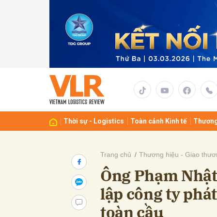
Gửi 
Thời sự - Logistics
Toàn cảnh Kinh tế
Thương
Trang chủ
Thương hiệu - Giao thươ
Ông Phạm Nhật
lập công ty phát
toàn cầu