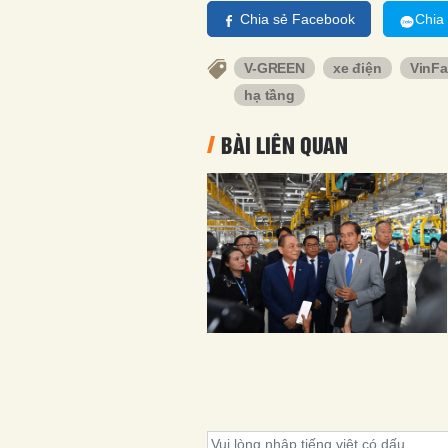
Chia sẻ Facebook
Chia
V-GREEN
xe điện
VinFa
hạ tầng
BÀI LIÊN QUAN