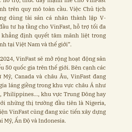
ệc hỗ trợ, thúc đẩy mạnh mẽ cho VinFast
ịnh trên quy mô toàn cầu. Việc Chủ tịch
g dùng tài sản cá nhân thành lập V-
ầu tư hạ tầng cho VinFast, hỗ trợ tối đa
ã khẳng định quyết tâm mãnh liệt trong
nh tại Việt Nam và thế giới”.
2024, VinFast sẽ mở rộng hoạt động sản
ểu 50 quốc gia trên thế giới. Bên cạnh các
ư Mỹ, Canada và châu Âu, VinFast đang
gia láng giềng trong khu vực châu Á như
, Philippines..., khu vực Trung Đông hay
ới những thị trường đầu tiên là Nigeria,
iện VinFast cũng đang xúc tiến xây dựng
ại Mỹ, Ấn Độ và Indonesia.