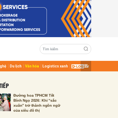
ghệ
Du lịch
Văn hóa
Logistics xanh
ửi
TIẾP
Đường hoa TPHCM Tết
Bính Ngọ 2026: Khi “sắc
xuân” trở thành ngôn ngữ
của siêu đô thị