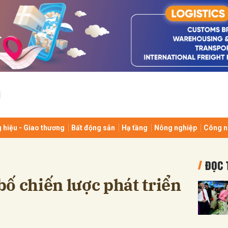
bình luận
 hiệu - Giao thương
Bất động sản
Hạ tầng
Nông nghiệp
Công n
Hủy
G
ĐỌC 
ố chiến lược phát triển