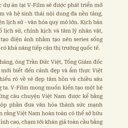
ác dự án tại V-Film sẽ được phát triển mở
 và hệ sinh thái nội dung đa nền tảng,
ện lịch sử - văn hóa quy mô lớn. Kịch bản
ố lịch sử, chính kịch và tâm lý nhân vật,
tạo điện ảnh nhằm tạo nên series sống
 có khả năng tiếp cận thị trường quốc tế.
 hãng, ông Trần Đức Việt, Tổng Giám đốc
i mới biết đến cảnh đẹp và ẩm thực Việt
iểu rõ về vẻ đẹp tâm hồn và chiều sâu
ng ta. V-Film mong muốn kiến tạo một hệ
những câu chuyện Việt Nam được kể bằng
 góp phần đưa văn hóa thành sức mạnh
n rằng Việt Nam hoàn toàn có thể sở hữu
nh cao, chạm tới khán giả toàn cầu bằng