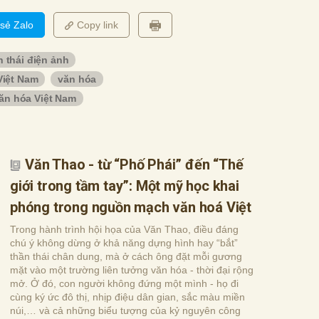
 sẻ Zalo
Copy link
h thái điện ảnh
Việt Nam
văn hóa
văn hóa Việt Nam
Văn Thao - từ “Phố Phái” đến “Thế
giới trong tầm tay”: Một mỹ học khai
phóng trong nguồn mạch văn hoá Việt
Trong hành trình hội họa của Văn Thao, điều đáng
chú ý không dừng ở khả năng dựng hình hay “bắt”
thần thái chân dung, mà ở cách ông đặt mỗi gương
mặt vào một trường liên tưởng văn hóa - thời đại rộng
mở. Ở đó, con người không đứng một mình - họ đi
cùng ký ức đô thị, nhịp điệu dân gian, sắc màu miền
núi,… và cả những biểu tượng của kỷ nguyên công