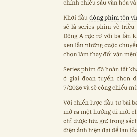
chính chiều sâu văn hóa và
Khởi đầu
dòng phim tôn vin
sẽ là series phim về triều
Đông A rực rỡ với ba lần
xen lẫn những cuộc chuyển 
chọn làm thay đổi vận mện
Series phim đã hoàn tất kh
ở giai đoạn tuyển chọn d
7/2026 và sẽ công chiếu mù
Với chiến lược đầu tư bài 
mở ra một hướng đi mới ch
chỉ được lưu giữ trong sác
điện ảnh hiện đại để lan tỏ