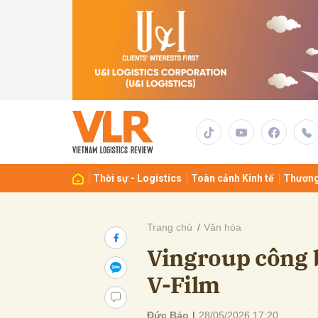
Gửi 
Thời sự - Logistics
Toàn cảnh Kinh tế
Thương
Trang chủ
Văn hóa
Vingroup công b
V-Film
Đức Bảo
|
28/05/2026 17:20