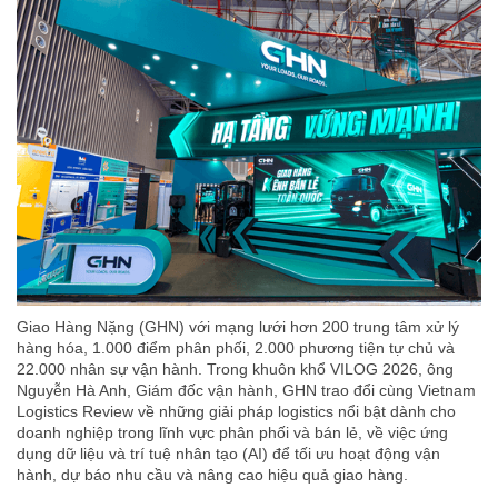
Giao Hàng Nặng (GHN) với mạng lưới hơn 200 trung tâm xử lý
hàng hóa, 1.000 điểm phân phối, 2.000 phương tiện tự chủ và
22.000 nhân sự vận hành. Trong khuôn khổ VILOG 2026, ông
Nguyễn Hà Anh, Giám đốc vận hành, GHN trao đổi cùng Vietnam
Logistics Review về những giải pháp logistics nổi bật dành cho
doanh nghiệp trong lĩnh vực phân phối và bán lẻ, về việc ứng
dụng dữ liệu và trí tuệ nhân tạo (AI) để tối ưu hoạt động vận
hành, dự báo nhu cầu và nâng cao hiệu quả giao hàng.