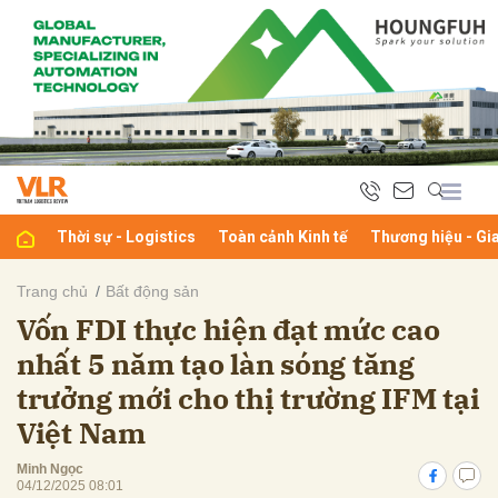
bình luận
Thời sự - Logistics
Toàn cảnh Kinh tế
Thương hiệu - Gi
Trang chủ
Bất động sản
Vốn FDI thực hiện đạt mức cao
Hủy
G
nhất 5 năm tạo làn sóng tăng
trưởng mới cho thị trường IFM tại
Việt Nam
Minh Ngọc
04/12/2025 08:01