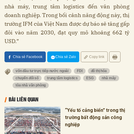
nhà máy, trung tâm logistics đến văn phòng
doanh nghiệp. Trong bối cảnh năng động này, thị
trường IFM của Việt Nam được dự báo sẽ tăng gấp
đôi vào năm 2030, đạt quy mô khoảng 662 tỷ
USD.”
Chia sẻ Facebook
Chia sẻ Zalo
Copy link
vốn đầu tư trực tiếp nước ngoài
FDI
đô thị hóa
chuyển đổi số
trung tâm logistics
ESG
nhà máy
tòa nhà văn phòng
BÀI LIÊN QUAN
“Yếu tố cảng biển” trong thị
trường bất động sản công
nghiệp