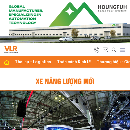
Thời sự - Logistics
Toàn cảnh Kinh tế
Thương hiệu - Gi
XE NĂNG LƯỢNG MỚI