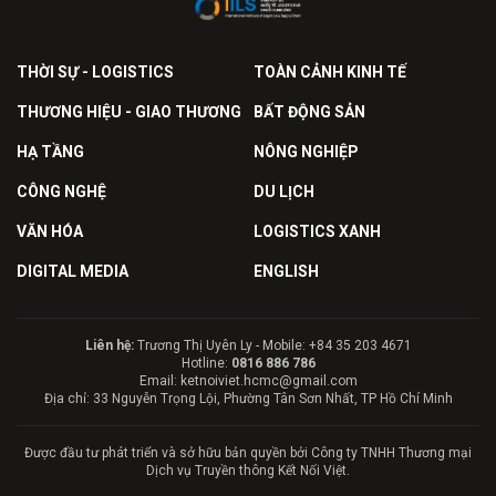
THỜI SỰ - LOGISTICS
TOÀN CẢNH KINH TẾ
THƯƠNG HIỆU - GIAO THƯƠNG
BẤT ĐỘNG SẢN
HẠ TẦNG
NÔNG NGHIỆP
CÔNG NGHỆ
DU LỊCH
VĂN HÓA
LOGISTICS XANH
DIGITAL MEDIA
ENGLISH
Liên hệ:
Trương Thị Uyên Ly - Mobile: +84 35 203 4671
Hotline:
0816 886 786
Email: ketnoiviet.hcmc@gmail.com
Địa chỉ: 33 Nguyễn Trọng Lội, Phường Tân Sơn Nhất, TP Hồ Chí Minh
Được đầu tư phát triển và sở hữu bản quyền bởi Công ty TNHH Thương mại
Dịch vụ Truyền thông Kết Nối Việt.