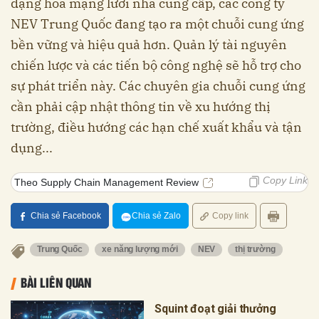
dạng hóa mạng lưới nhà cung cấp, các công ty
NEV Trung Quốc đang tạo ra một chuỗi cung ứng
bền vững và hiệu quả hơn. Quản lý tài nguyên
chiến lược và các tiến bộ công nghệ sẽ hỗ trợ cho
sự phát triển này. Các chuyên gia chuỗi cung ứng
cần phải cập nhật thông tin về xu hướng thị
trường, điều hướng các hạn chế xuất khẩu và tận
dụng...
Copy Link
Theo Supply Chain Management Review
Chia sẻ Facebook
Chia sẻ Zalo
Copy link
Trung Quốc
xe năng lượng mới
NEV
thị trường
BÀI LIÊN QUAN
Squint đoạt giải thưởng