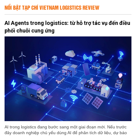
NỔI BẬT TẠP CHÍ VIETNAM LOGISTICS REVIEW
AI Agents trong logistics: từ hỗ trợ tác vụ đến điều
phối chuỗi cung ứng
AI trong logistics đang bước sang một giai đoạn mới. Nếu trước
đây doanh nghiệp chủ yếu dùng AI để phân tích dữ liệu, dự báo