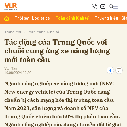
Thời sự - Logistics
Toàn cảnh Kinh tế
Thương hiệu - Gi
bình luận
Trang chủ
Toàn cảnh Kinh tế
Tác động của Trung Quốc với
chuỗi cung ứng xe năng lượng
mới toàn cầu
Văn Tâm
19/08/2024 13:30
Ngành công nghiệp xe năng lượng mới (NEV:
Hủy
G
New energy vehicle) của Trung Quốc đang
chuẩn bị cách mạng hóa thị trường toàn cầu.
Năm 2023, sản lượng và doanh số NEV của
Trung Quốc chiếm hơn 60% thị phần toàn cầu.
Ngành công nghiệp này đang chuyển đổi từ giai