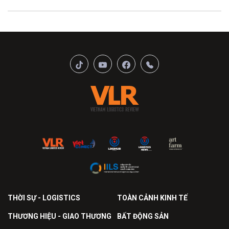
THỜI SỰ - LOGISTICS
TOÀN CẢNH KINH TẾ
THƯƠNG HIỆU - GIAO THƯƠNG
BẤT ĐỘNG SẢN