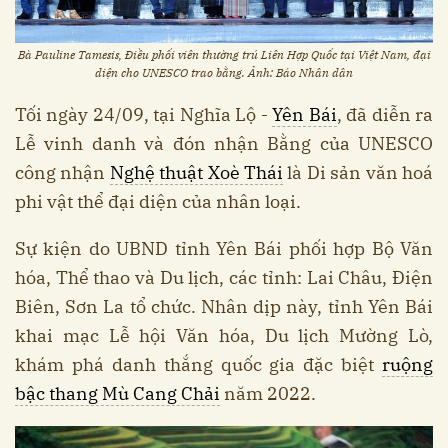
Bà Pauline Tamesis, Điều phối viên thường trú Liên Hợp Quốc tại Việt Nam, đại
diện cho UNESCO trao bằng. Ảnh: Báo Nhân dân
Tối ngày 24/09, tại Nghĩa Lộ -
Yên Bái
, đã diễn ra
Lễ vinh danh và đón nhận Bằng của UNESCO
công nhận
Nghệ thuật Xoè Thái
là Di sản văn hoá
phi vật thể đại diện của nhân loại.
Sự kiện do UBND tỉnh Yên Bái phối hợp Bộ Văn
hóa, Thể thao và Du lịch, các tỉnh: Lai Châu, Điện
Biên, Sơn La tổ chức. Nhân dịp này, tỉnh Yên Bái
khai mạc Lễ hội Văn hóa, Du lịch Mường Lò,
khám phá danh thắng quốc gia đặc biệt
ruộng
bậc thang Mù Cang Chải
năm 2022.