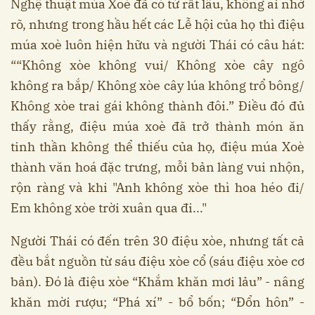
Nghệ thuật múa Xoè đã có từ rất lâu, không ai nhớ
rõ, nhưng trong hầu hết các Lễ hội của họ thì điệu
múa xoè luôn hiện hữu và người Thái có câu hát:
““Không xòe không vui/ Không xòe cây ngô
không ra bắp/ Không xòe cây lúa không trổ bông/
Không xòe trai gái không thành đôi.” Điều đó đủ
thấy rằng, điệu múa xoè đã trở thành món ăn
tinh thần không thể thiếu của họ, điệu múa Xoè
thành văn hoá đặc trưng, mỗi bản làng vui nhộn,
rộn ràng và khi "Anh không xòe thì hoa héo đi/
Em không xòe trời xuân qua đi..."
Người Thái có đến trên 30 điệu xòe, nhưng tất cả
đều bắt nguồn từ sáu điệu xòe cổ (sáu điệu xòe cơ
bản). Đó là điệu xòe “Khắm khăn mơi lảu” - nâng
khăn mời rượu; “Phá xí” - bổ bốn; “Đổn hôn” -