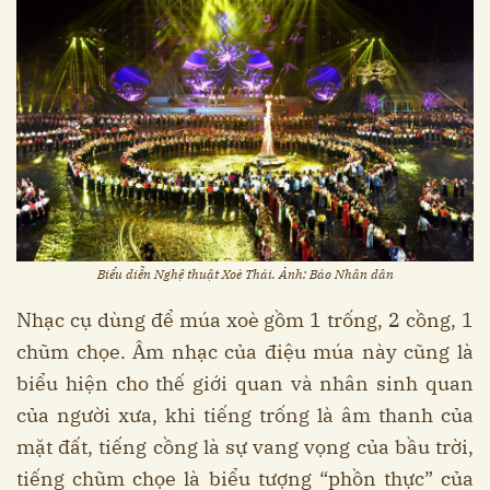
Biểu diễn Nghệ thuật Xoè Thái. Ảnh: Báo Nhân dân
Nhạc cụ dùng để múa xoè gồm 1 trống, 2 cồng, 1
chũm chọe. Âm nhạc của điệu múa này cũng là
biểu hiện cho thế giới quan và nhân sinh quan
của người xưa, khi tiếng trống là âm thanh của
mặt đất, tiếng cồng là sự vang vọng của bầu trời,
tiếng chũm chọe là biểu tượng “phồn thực” của