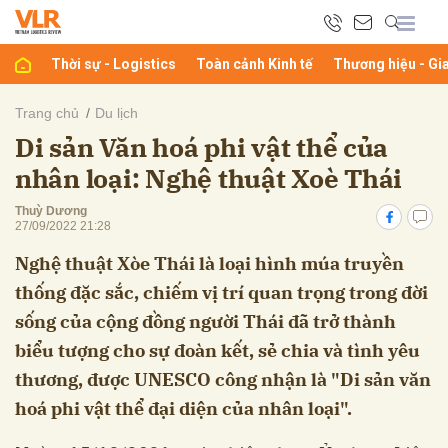
Thời sự - Logistics
Toàn cảnh Kinh tế
Thương hiệu - Gi
bình luận
Trang chủ
Du lịch
Di sản Văn hoá phi vật thể của
nhân loại: Nghệ thuật Xoè Thái
Thuỳ Dương
27/09/2022 21:28
Nghệ thuật Xòe Thái là loại hình múa truyền
thống đặc sắc, chiếm vị trí quan trọng trong đời
Hủy
G
sống của cộng đồng người Thái đã trở thành
biểu tượng cho sự đoàn kết, sẻ chia và tình yêu
thương, được UNESCO công nhận là "Di sản văn
hoá phi vật thể đại diện của nhân loại".