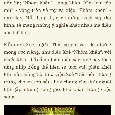
tiến lùi; “Nhôm khăn” - tung khăn; “Ỏm lọm tốp
mư” - vòng tròn vỗ tay và điệu “Khắm khen” -
nắm tay. Mỗi dáng đi, cách đứng, cách xếp đội
hình, sẽ mang những ý nghĩa khác nhau mà điệu
xoè thể hiện.
Mỗi điệu Xoè, người Thái sẽ gửi vào đó những
mong ước riêng, như điệu Xoè “Nhôm khăn”, với
chiếc khăn thổ cẩm nhiều màu sắc tung bay theo
từng nhịp trống thể hiện sự tươi vui, phấn khởi
khi mùa màng bội thu. Điệu Xoè “Đổn hôn” tượng
trưng cho sự son sắt, thuỷ chung cho tình người
khi gặp những sóng gió, khó khăn trong cuộc
sống.