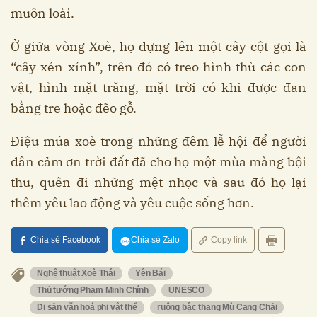
muôn loài.
Ở giữa vòng Xoè, họ dựng lên một cây cột gọi là
“cây xén xính”, trên đó có treo hình thù các con
vật, hình mặt trăng, mặt trời có khi được đan
bằng tre hoặc đẽo gỗ.
Điệu múa xoè trong những đêm lễ hội để người
dân cảm ơn trời đất đã cho họ một mùa màng bội
thu, quên đi những mệt nhọc và sau đó họ lại
thêm yêu lao động và yêu cuộc sống hơn.
Chia sẻ Facebook
Chia sẻ Zalo
Copy link
Nghệ thuật Xoè Thái
Yên Bái
Thủ tướng Phạm Minh Chính
UNESCO
Di sản văn hoá phi vật thể
ruộng bậc thang Mù Cang Chải