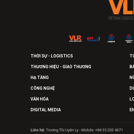
THỜI SỰ - LOGISTICS
T
THƯƠNG HIỆU - GIAO THƯƠNG
B
HẠ TẦNG
N
CÔNG NGHỆ
D
VĂN HÓA
L
DIGITAL MEDIA
E
Liên hệ:
Trương Thị Uyên Ly - Mobile: +84 35 203 4671