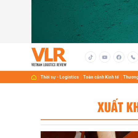
Thời sự - Logistics
Toàn cảnh Kinh tế
Thương
XUẤT KH