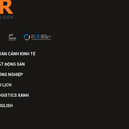
OÀN CẢNH KINH TẾ
ẤT ĐỘNG SẢN
ÔNG NGHIỆP
U LỊCH
OGISTICS XANH
NGLISH