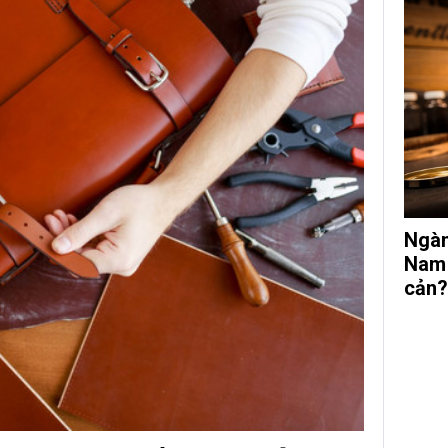
Ngàn
Nam 
cản?