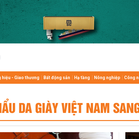
 hiệu - Giao thương
Bất động sản
Hạ tầng
Nông nghiệp
Công n
ẨU DA GIÀY VIỆT NAM SAN