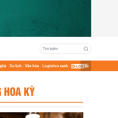
ghệ
Du lịch
Văn hóa
Logistics xanh
G HOA KỲ