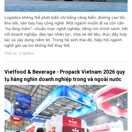
Logistics không thể phát triển chỉ bằng cảng biển, đường cao tốc,
kho bãi, sân bay hay công nghệ. Một ngành muốn đi xa còn cần
“hạ tầng mềm”: chuẩn mực nghề nghiệp, tiếng nói chính sách, kết
nối doanh nghiệp, đào tạo nhân lực, chia sẻ dữ liệu, thúc đẩy hợp
tác và xây dựng niềm tin. Trong hệ sinh thái đó, hiệp hội ngành
nghề giữ vai trò không thể thay thế.
Thời sự - Logistics
Vietfood & Beverage - Propack Vietnam 2026 quy
tụ hàng nghìn doanh nghiệp trong và ngoài nước