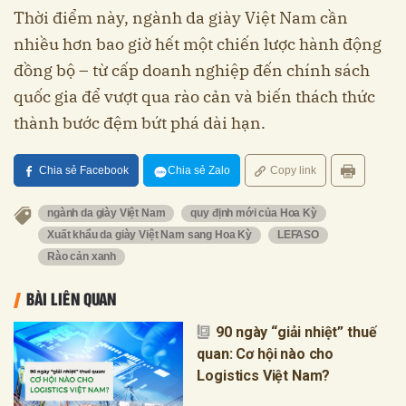
Thời điểm này, ngành da giày Việt Nam cần
nhiều hơn bao giờ hết một chiến lược hành động
đồng bộ – từ cấp doanh nghiệp đến chính sách
quốc gia để vượt qua rào cản và biến thách thức
thành bước đệm bứt phá dài hạn.
Chia sẻ Facebook
Chia sẻ Zalo
Copy link
ngành da giày Việt Nam
quy định mới của Hoa Kỳ
Xuất khẩu da giày Việt Nam sang Hoa Kỳ
LEFASO
Rào cản xanh
BÀI LIÊN QUAN
90 ngày “giải nhiệt” thuế
quan: Cơ hội nào cho
Logistics Việt Nam?