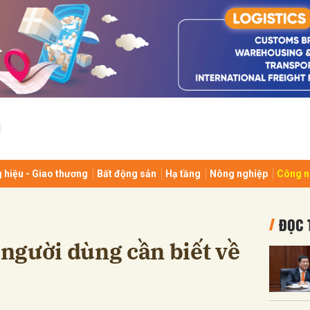
bình luận
 hiệu - Giao thương
Bất động sản
Hạ tầng
Nông nghiệp
Công n
Hủy
G
ĐỌC 
u người dùng cần biết về