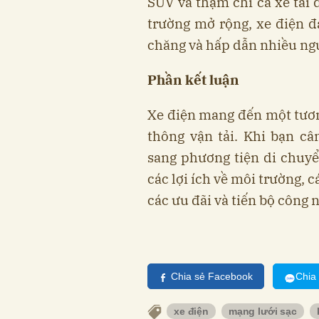
SUV và thậm chí cả xe tải 
trường mở rộng, xe điện đa
chăng và hấp dẫn nhiều ngư
Phần kết luận
Xe điện mang đến một tươn
thông vận tải. Khi bạn c
sang phương tiện di chuyển
các lợi ích về môi trường, c
các ưu đãi và tiến bộ công 
Chia sẻ Facebook
Chia
xe điện
mạng lưới sạc