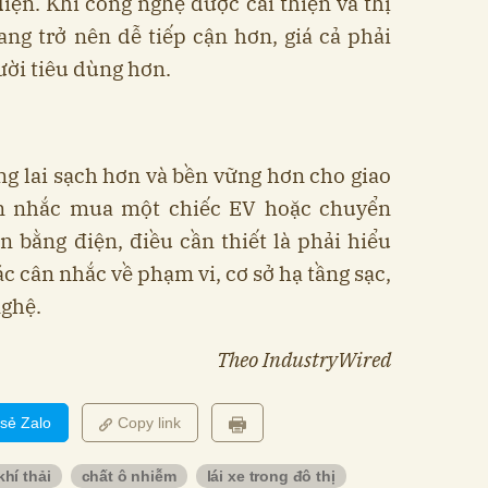
điện. Khi công nghệ được cải thiện và thị
ng trở nên dễ tiếp cận hơn, giá cả phải
ời tiêu dùng hơn.
g lai sạch hơn và bền vững hơn cho giao
ân nhắc mua một chiếc EV hoặc chuyển
 bằng điện, điều cần thiết là phải hiểu
ác cân nhắc về phạm vi, cơ sở hạ tầng sạc,
nghệ.
Theo IndustryWired
 sẻ Zalo
Copy link
khí thải
chất ô nhiễm
lái xe trong đô thị