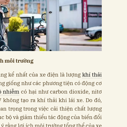
ích môi trường
áng kể nhất của xe điện là lượng
khí thải
ng giống như các phương tiện có động cơ
ô nhiễm
có hại như carbon dioxide, nitơ
V không tạo ra khí thải khi lái xe. Do đó,
n trọng trong việc cải thiện chất lượng
c bộ và giảm thiểu tác động của biến đổi
 ý rằng lợi ích môi trường tổng thể của xe