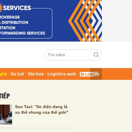
ghệ
Du lịch
Văn hóa
Logistics xanh
ửi
TIẾP
Sun Taxi: "Xe điện đang là
xu thế chung của thế giới"