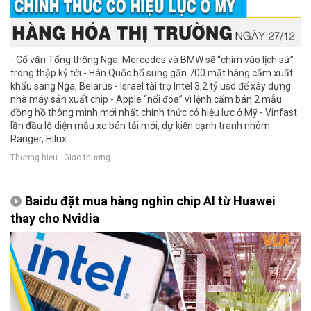
- Cố vấn Tổng thống Nga: Mercedes và BMW sẽ “chìm vào lịch sử”
trong thập kỷ tới - Hàn Quốc bổ sung gần 700 mặt hàng cấm xuất
khẩu sang Nga, Belarus - Israel tài trợ Intel 3,2 tỷ usd để xây dựng
nhà máy sản xuất chip - Apple “nổi đóa” vì lệnh cấm bán 2 mẫu
đồng hồ thông minh mới nhất chính thức có hiệu lực ở Mỹ - Vinfast
lần đầu lộ diện mẫu xe bán tải mới, dự kiến cạnh tranh nhóm
Ranger, Hilux
Thương hiệu - Giao thương
Baidu đặt mua hàng nghìn chip AI từ Huawei
thay cho Nvidia