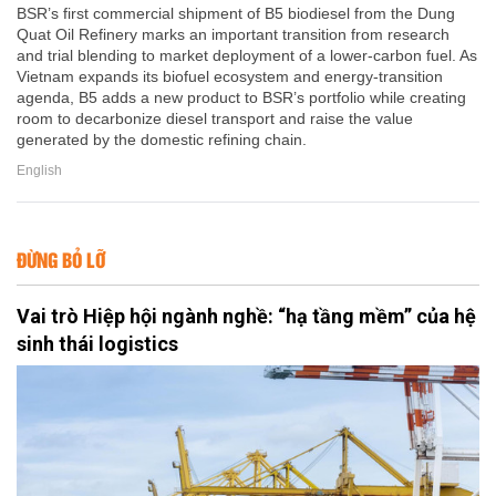
BSR’s first commercial shipment of B5 biodiesel from the Dung
Quat Oil Refinery marks an important transition from research
and trial blending to market deployment of a lower-carbon fuel. As
Vietnam expands its biofuel ecosystem and energy-transition
agenda, B5 adds a new product to BSR’s portfolio while creating
room to decarbonize diesel transport and raise the value
generated by the domestic refining chain.
English
ĐỪNG BỎ LỠ
Vai trò Hiệp hội ngành nghề: “hạ tầng mềm” của hệ
sinh thái logistics