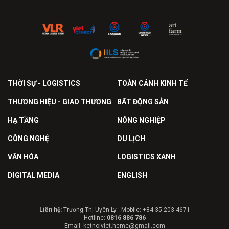
THỜI SỰ - LOGISTICS
TOÀN CẢNH KINH TẾ
THƯƠNG HIỆU - GIAO THƯƠNG
BẤT ĐỘNG SẢN
HẠ TẦNG
NÔNG NGHIỆP
CÔNG NGHỆ
DU LỊCH
VĂN HÓA
LOGISTICS XANH
DIGITAL MEDIA
ENGLISH
Liên hệ:
Trương Thị Uyên Ly - Mobile: +84 35 203 4671
Hotline:
0816 886 786
Email: ketnoiviet.hcmc@gmail.com