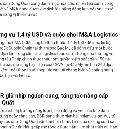
c dầu Dung Quất cùng danh mục hóa dầu, nhiên liệu xanh, công
ới và M&A đang được xác định là những động lực mở rộng chuỗi
 và nâng vị thế khu vực.
ng vụ 1,4 tỷ USD và cuộc chơi M&A Logistics
ãng tàu CMA CGM công bố thỏa thuận 1,4 tỷ USD để mua lại bộ
edEx Supply Chain tại thị trường Bắc Mỹ đã đánh dấu một bước
dịch lớn trong cấu trúc logistics toàn cầu. Thông qua thương vụ
ng tàu Pháp chính thức thâu tóm quyền kiểm soát gần 150 hệ
ho bãi, mở rộng hiện diện của CEVA tại Bắc Mỹ lên hơn 240 địa
 kèm một thỏa thuận hợp tác vận tải chặng biển và chặng hàng
ài hạn với FedEx.
R giữ nhịp nguồn cung, tăng tốc nâng cấp
 Quất
ối cảnh thị trường năng lượng biến động và yêu cầu bảo đảm
ung ngày càng cao, BSR đang thực hiện hai nhiệm vụ lớn: duy trì
y Lọc dầu Dung Quất vận hành an toàn, hiệu quả ở công suất cao
nhanh Dự án Nâng cấp mở rộng để tạo năng lực phát triển dài hạn.