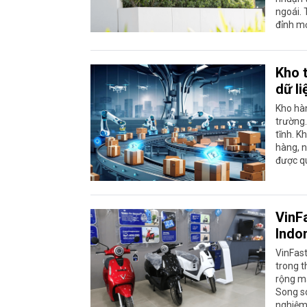
ngoái. 
đỉnh mớ
Kho 
dữ l
Kho hàn
trường.
tĩnh. K
hàng, n
được qu
VinFa
Indo
VinFast
trong t
rộng mạ
Song so
nghiệm 