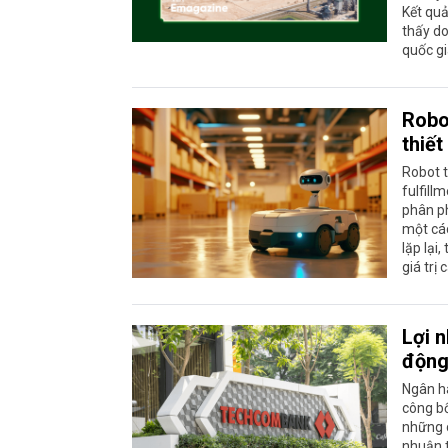
Kết qu
thấy do
quốc gi
Robo
thiết
Robot t
fulfill
phân ph
một các
lặp lại
giá trị 
Lợi 
động
Ngân h
công bố
những c
nhuận t