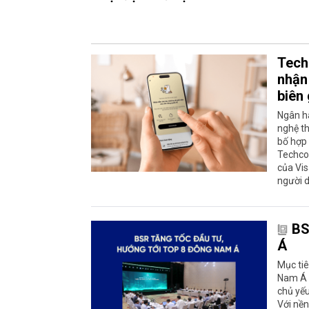
Tech
nhận 
biên 
Ngân h
nghệ th
bố hợp 
Techcom
của Vis
người 
BS
Á
Mục tiê
Nam Á 
chủ yếu
Với nền