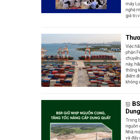
máy Lọ
nghệ m
giá trị
Thươ
Việc h
phận F
chuyển 
này, hã
thống k
điểm đi
không d
BS
Dung
Trong b
nguồn c
Nhà má
và đẩy 