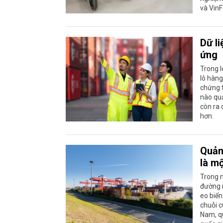
và VinF
Dữ li
ứng
Trong l
lô hàng 
chứng t
nào quả
còn ra 
hơn.
Quản 
là m
Trong m
đường n
eo biển
chuỗi c
Nam, qu