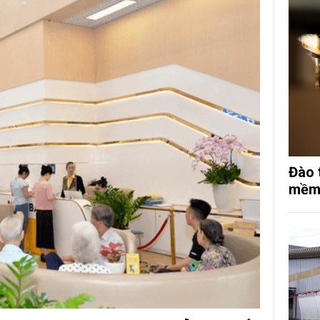
Đào 
mềm 