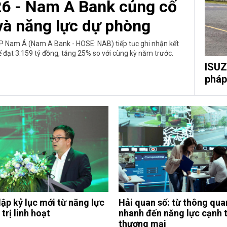
26 - Nam A Bank củng cố
 và năng lực dự phòng
 Nam Á (Nam A Bank - HOSE: NAB) tiếp tục ghi nhận kết
ế đạt 3.159 tỷ đồng, tăng 25% so với cùng kỳ năm trước.
ISUZ
pháp 
lập kỷ lục mới từ năng lực
Hải quan số: từ thông qua
trị linh hoạt
nhanh đến năng lực cạnh 
thương mại