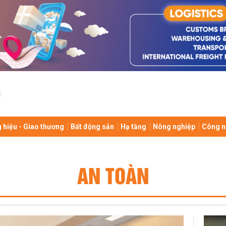
 hiệu - Giao thương
Bất động sản
Hạ tầng
Nông nghiệp
Công n
AN TOÀN