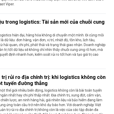
ast Viper.
ệu trong logistics: Tài sản mới của chuỗi cung
ogistics hiện đại, hàng hóa không di chuyển một mình. Đi cùng mỗi
là dữ liệu: đơn hàng, vận đơn, vị trí, nhiệt độ, tồn kho, lịch tàu,
ừ hải quan, chi phí, phát thải và trạng thái giao nhận. Doanh nghiệp
n trị tốt dữ liệu sẽ không chỉ nhìn thấy chuỗi cung ứng rõ hơn, mà
quyết định nhanh hơn, kiểm soát rủi ro tốt hơn và tạo giá trị cao
trị rủi ro địa chính trị: khi logistics không còn
ột tuyến đường thẳng
ột thế giới nhiều biến động, logistics không còn là bài toán tuyến
gắn nhất hay chi phí thấp nhất. Địa chính trị, xung đột, cấm vận,
 chiến lược, an ninh hàng hải, giá nhiên liệu và bảo hiểm đang làm
ung ứng toàn cầu trở nên khó dự báo hơn. Với doanh nghiệp Việt
ản trị rủi ro địa chính trị không còn là việc của các tập đoàn đa