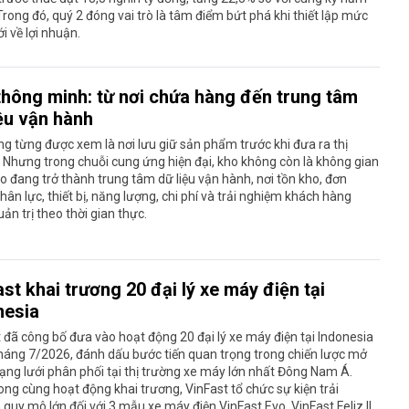
Trong đó, quý 2 đóng vai trò là tâm điểm bứt phá khi thiết lập mức
i về lợi nhuận.
thông minh: từ nơi chứa hàng đến trung tâm
iệu vận hành
g từng được xem là nơi lưu giữ sản phẩm trước khi đưa ra thị
 Nhưng trong chuỗi cung ứng hiện đại, kho không còn là không gian
ho đang trở thành trung tâm dữ liệu vận hành, nơi tồn kho, đơn
hân lực, thiết bị, năng lượng, chi phí và trải nghiệm khách hàng
ản trị theo thời gian thực.
st khai trương 20 đại lý xe máy điện tại
nesia
 đã công bố đưa vào hoạt động 20 đại lý xe máy điện tại Indonesia
háng 7/2026, đánh dấu bước tiến quan trọng trong chiến lược mở
ng lưới phân phối tại thị trường xe máy lớn nhất Đông Nam Á.
ng cùng hoạt động khai trương, VinFast tổ chức sự kiện trải
quy mô lớn đối với 3 mẫu xe máy điện VinFast Evo, VinFast Feliz II