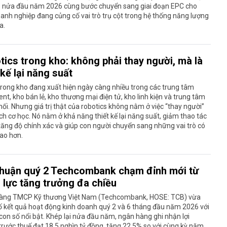
ả nửa đầu năm 2026 cùng bước chuyển sang giai đoạn EPC cho
anh nghiệp đang củng cố vai trò trụ cột trong hệ thống năng lượng
a.
tics trong kho: không phải thay người, mà là
 kế lại năng suất
rong kho đang xuất hiện ngày càng nhiều trong các trung tâm
ment, kho bán lẻ, kho thương mại điện tử, kho linh kiện và trung tâm
ối. Nhưng giá trị thật của robotics không nằm ở việc “thay người”
h cơ học. Nó nằm ở khả năng thiết kế lại năng suất, giảm thao tác
, tăng độ chính xác và giúp con người chuyển sang những vai trò có
cao hơn.
nhuận quý 2 Techcombank chạm đỉnh mới từ
 lực tăng trưởng đa chiều
àng TMCP Kỹ thương Việt Nam (Techcombank, HOSE: TCB) vừa
 kết quả hoạt động kinh doanh quý 2 và 6 tháng đầu năm 2026 với
on số nổi bật. Khép lại nửa đầu năm, ngân hàng ghi nhận lợi
rước thuế đạt 18,5 nghìn tỷ đồng, tăng 22,5% so với cùng kỳ năm