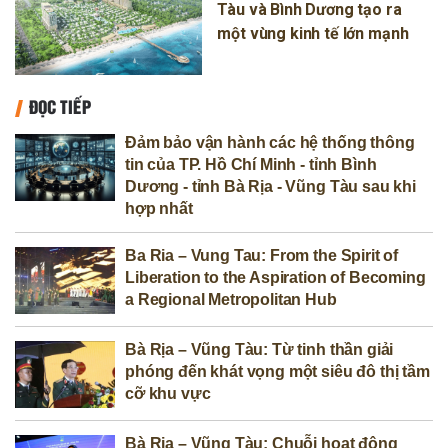
Tàu và Bình Dương tạo ra
một vùng kinh tế lớn mạnh
ĐỌC TIẾP
Đảm bảo vận hành các hệ thống thông
tin của TP. Hồ Chí Minh - tỉnh Bình
Dương - tỉnh Bà Rịa - Vũng Tàu sau khi
hợp nhất
Ba Ria – Vung Tau: From the Spirit of
Liberation to the Aspiration of Becoming
a Regional Metropolitan Hub
Bà Rịa – Vũng Tàu: Từ tinh thần giải
phóng đến khát vọng một siêu đô thị tầm
cỡ khu vực
Bà Rịa – Vũng Tàu: Chuỗi hoạt động