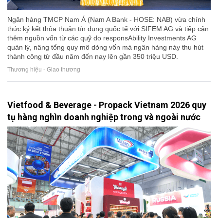
Ngân hàng TMCP Nam Á (Nam A Bank - HOSE: NAB) vừa chính
thức ký kết thỏa thuận tín dụng quốc tế với SIFEM AG và tiếp cận
thêm nguồn vốn từ các quỹ do responsAbility Investments AG
quản lý, nâng tổng quy mô dòng vốn mà ngân hàng này thu hút
thành công từ đầu năm đến nay lên gần 350 triệu USD.
Thương hiệu - Giao thương
Vietfood & Beverage - Propack Vietnam 2026 quy
tụ hàng nghìn doanh nghiệp trong và ngoài nước