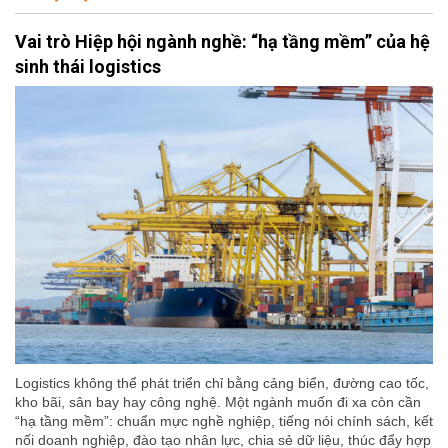
Vai trò Hiệp hội ngành nghề: “hạ tầng mềm” của hệ
sinh thái logistics
Logistics không thể phát triển chỉ bằng cảng biển, đường cao tốc,
kho bãi, sân bay hay công nghệ. Một ngành muốn đi xa còn cần
“hạ tầng mềm”: chuẩn mực nghề nghiệp, tiếng nói chính sách, kết
nối doanh nghiệp, đào tạo nhân lực, chia sẻ dữ liệu, thúc đẩy hợp