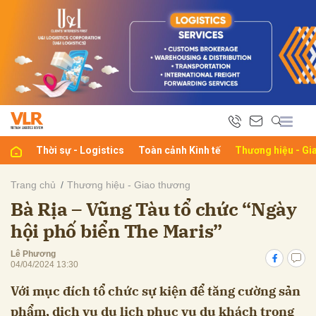
bình luận
Thời sự - Logistics
Toàn cảnh Kinh tế
Thương hiệu - Gi
Trang chủ
Thương hiệu - Giao thương
Bà Rịa – Vũng Tàu tổ chức “Ngày
Hủy
G
hội phố biển The Maris”
Lê Phương
04/04/2024 13:30
Với mục đích tổ chức sự kiện để tăng cường sản
phẩm, dịch vụ du lịch phục vụ du khách trong