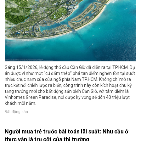
Sáng 15/1/2026, lễ động thổ cầu Cần Giờ đã diễn ra tại TP.HCM. Dự
án được ví như một “cú đấm thép” phá tan điểm nghẽn tồn tại suốt
nhiều chục năm của cửa ngõ phía Nam TP.HCM. Không chỉ mở ra
trục kết nối chiến lược ra biển, công trình này còn kích hoạt chu kỳ
tăng trưởng mới cho bất động sản biển Cần Giờ, với tâm điểm là
Vinhomes Green Paradise, nơi được kỳ vọng sẽ đón 40 triệu lượt
khách mỗi năm.
Bất động sản
Người mua trẻ trước bài toán lãi suất: Nhu cầu ở
thực vẫn là trụ cột của thị trường