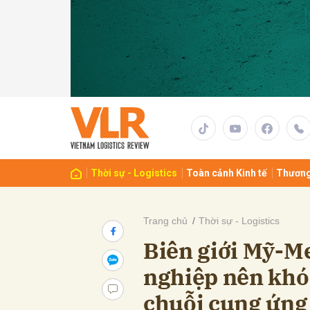
Gửi 
Thời sự - Logistics
Toàn cảnh Kinh tế
Thương
Trang chủ
Thời sự - Logistics
Biên giới Mỹ-Me
nghiệp nên khóa
chuỗi cung ứng