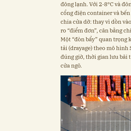
đông lạnh. Với 2-8°C và đôn
cổng điện container và bến
chia cửa dỡ: thay vì dồn và
ro “điểm đơn”, cân bằng chi
Một “đòn bẩy” quan trọng k
tải (drayage) theo mô hình 
đúng giờ, thời gian lưu bãi 
cửa ngõ.