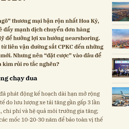
ngõ” thương mại bận rộn nhất Hoa Kỳ,
 lẻ đẩy mạnh dịch chuyển đơn hàng
ỹ để hưởng lợi xu hướng nearshoring.
, từ liên vận đường sắt CPKC đến những
 mới. Nhưng nên “đặt cược” vào đâu để
a kìm rủi ro tắc nghẽn?
ầng chạy đua
 đã phát động kế hoạch dài hạn mở rộng
tế do lưu lượng xe tải tăng gần gấp 3 lần
, chi phí và hệ quả môi trường gia tăng;
ác mốc 10-20-30 năm để bảo toàn vị thế