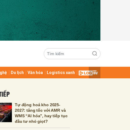
ghệ
Du lịch
Văn hóa
Logistics xanh
ửi
TIẾP
Tự động hoá kho 2025-
2027: tăng tốc với AMR và
WMS “AI hóa”, hay tiếp tục
đầu tư nhỏ giọt?