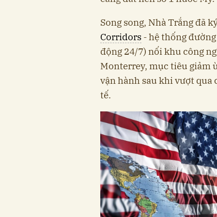
Song song, Nhà Trắng đã k
Corridors
- hệ thống đường 
động 24/7) nối khu công ng
Monterrey, mục tiêu giảm ùn
vận hành sau khi vượt qua 
tế.