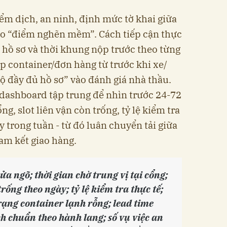
iểm dịch, an ninh, định mức tờ khai giữa
tạo “điểm nghẽn mềm”. Cách tiếp cận thực
 hồ sơ và thời khung nộp trước theo từng
ấp container/đơn hàng từ trước khi xe/
ộ đầy đủ hồ sơ” vào đánh giá nhà thầu.
dashboard tập trung để nhìn trước 24-72
ng, slot liên vận còn trống, tỷ lệ kiểm tra
y trong tuần - từ đó luân chuyển tải giữa
am kết giao hàng.
cửa ngõ; thời gian chờ trung vị tại cổng;
trống theo ngày; tỷ lệ kiểm tra thực tế;
 trạng container lạnh rỗng; lead time
ch chuẩn theo hành lang; số vụ việc an