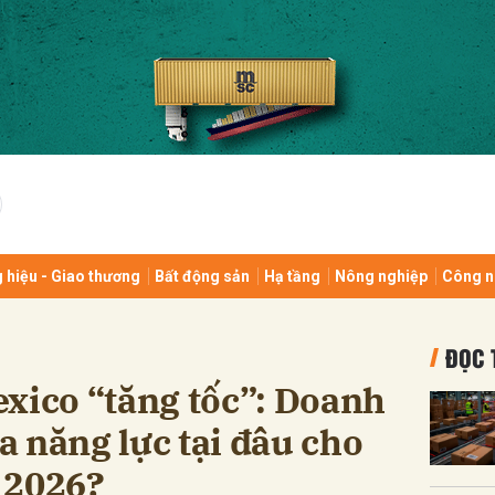
bình luận
 hiệu - Giao thương
Bất động sản
Hạ tầng
Nông nghiệp
Công n
Hủy
G
ĐỌC 
xico “tăng tốc”: Doanh
 năng lực tại đâu cho
 2026?