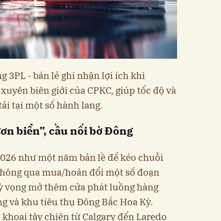
g 3PL - bán lẻ ghi nhận lợi ích khi
xuyên biên giới của CPKC, giúp tốc độ và
tải tại một số hành lang.
ơn biển”, cầu nối bờ Đông
026 như một năm bản lề để kéo chuỗi
 thông qua mua/hoán đổi một số đoạn
kỳ vọng mở thêm cửa phát luồng hàng
g và khu tiêu thụ Đông Bắc Hoa Kỳ.
 khoai tây chiên từ Calgary đến Laredo