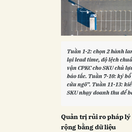
Tuần 1-2: chọn 2 hành la
lại lead time, độ lệch chu
vận CPKC cho SKU chủ lực,
báo tắc. Tuần 7-10: ký bổ
cửa ngõ”. Tuần 11-13: ki
SKU nhạy doanh thu để b
Quản trị rủi ro pháp lý
rộng bằng dữ liệu