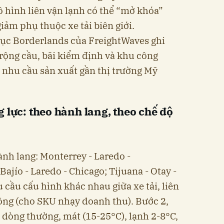
ô hình liên vận lạnh có thể “mở khóa”
giảm phụ thuộc xe tải biên giới.
ục Borderlands của FreightWaves ghi
rộng cầu, bãi kiểm định và khu công
h nhu cầu sản xuất gần thị trường Mỹ
 lực: theo hành lang, theo chế độ
nh lang: Monterrey - Laredo -
Bajío - Laredo - Chicago; Tijuana - Otay -
 cầu cấu hình khác nhau giữa xe tải, liên
ông (cho SKU nhạy doanh thu). Bước 2,
 dòng thường, mát (15-25°C), lạnh 2-8°C,