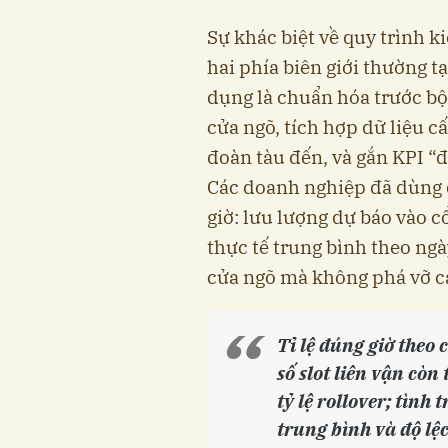
Sự khác biệt về quy trình k
hai phía biên giới thường 
dụng là chuẩn hóa trước bộ
cửa ngõ, tích hợp dữ liệu c
đoàn tàu đến, và gắn KPI “đ
Các doanh nghiệp đã dùng 
giờ: lưu lượng dự báo vào cổ
thực tế trung bình theo ngà
cửa ngõ mà không phá vỡ c
Tỉ lệ đúng giờ theo 
số slot liên vận còn 
tỷ lệ rollover; tình
trung bình và độ lệ