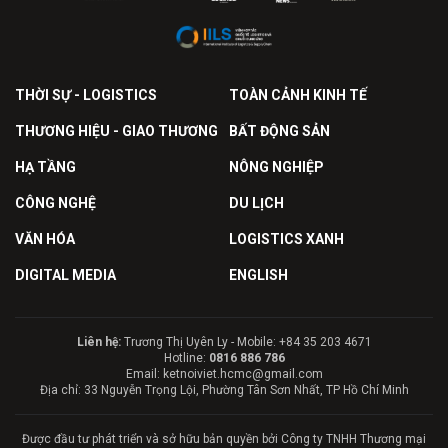
THỜI SỰ - LOGISTICS
TOÀN CẢNH KINH TẾ
THƯƠNG HIỆU - GIAO THƯƠNG
BẤT ĐỘNG SẢN
HẠ TẦNG
NÔNG NGHIỆP
CÔNG NGHỆ
DU LỊCH
VĂN HÓA
LOGISTICS XANH
DIGITAL MEDIA
ENGLISH
Liên hệ:
Trương Thị Uyên Ly - Mobile: +84 35 203 4671
Hotline:
0816 886 786
Email: ketnoiviet.hcmc@gmail.com
Địa chỉ: 33 Nguyễn Trọng Lội, Phường Tân Sơn Nhất, TP Hồ Chí Minh
Được đầu tư phát triển và sở hữu bản quyền bởi Công ty TNHH Thương mại