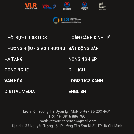
THỜI SỰ - LOGISTICS
TOÀN CẢNH KINH TẾ
THƯƠNG HIỆU - GIAO THƯƠNG
BẤT ĐỘNG SẢN
HẠ TẦNG
NÔNG NGHIỆP
CÔNG NGHỆ
DU LỊCH
VĂN HÓA
LOGISTICS XANH
DIGITAL MEDIA
ENGLISH
Liên hệ:
Trương Thị Uyên Ly - Mobile: +84 35 203 4671
Hotline:
0816 886 786
Email: ketnoiviet.hcmc@gmail.com
Địa chỉ: 33 Nguyễn Trọng Lội, Phường Tân Sơn Nhất, TP Hồ Chí Minh