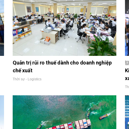
Quản trị rủi ro thuế dành cho doanh nghiệp
chế xuất
K
x
Thời sự - Logistics
Th