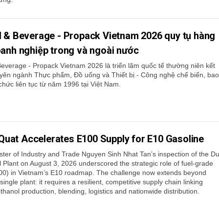
d & Beverage - Propack Vietnam 2026 quy tụ hàng
anh nghiệp trong và ngoài nước
Beverage - Propack Vietnam 2026 là triển lãm quốc tế thường niên kết
yên ngành Thực phẩm, Đồ uống và Thiết bị - Công nghệ chế biến, bao
chức liên tục từ năm 1996 tại Việt Nam.
Quat Accelerates E100 Supply for E10 Gasoline
ster of Industry and Trade Nguyen Sinh Nhat Tan’s inspection of the D
 Plant on August 3, 2026 underscored the strategic role of fuel-grade
00) in Vietnam’s E10 roadmap. The challenge now extends beyond
single plant: it requires a resilient, competitive supply chain linking
thanol production, blending, logistics and nationwide distribution.