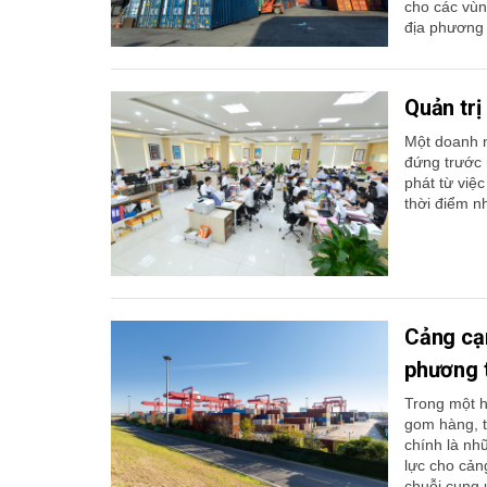
cho các vùn
địa phương t
Quản trị
Một doanh n
đứng trước r
phát từ việ
thời điểm n
Cảng cạn
phương 
Trong một h
gom hàng, t
chính là nh
lực cho cản
chuỗi cung 