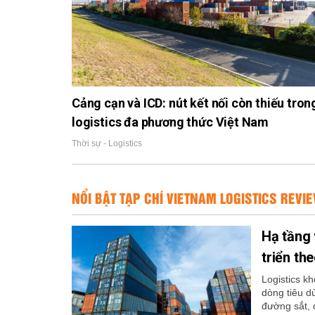
Cảng cạn và ICD: nút kết nối còn thiếu tron
logistics đa phương thức Việt Nam
Thời sự - Logistics
NỔI BẬT TẠP CHÍ VIETNAM LOGISTICS REVI
Hạ tầng 
triển th
Logistics k
dòng tiêu d
đường sắt, đ