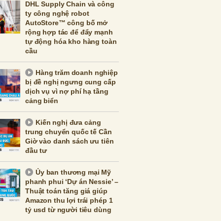
DHL Supply Chain và công
ty công nghệ robot
AutoStore™ công bố mở
rộng hợp tác để đẩy mạnh
tự động hóa kho hàng toàn
cầu
Hàng trăm doanh nghiệp
bị đề nghị ngưng cung cấp
dịch vụ vì nợ phí hạ tầng
cảng biển
Kiến nghị đưa cảng
trung chuyển quốc tế Cần
Giờ vào danh sách ưu tiên
đầu tư
Ủy ban thương mại Mỹ
phanh phui ‘Dự án Nessie’ –
Thuật toán tăng giá giúp
Amazon thu lợi trái phép 1
tỷ usd từ người tiêu dùng