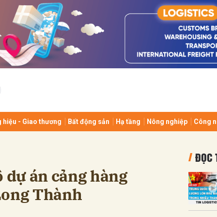
bình luận
 hiệu - Giao thương
Bất động sản
Hạ tầng
Nông nghiệp
Công n
Hủy
G
ĐỌC 
ộ dự án cảng hàng
Long Thành