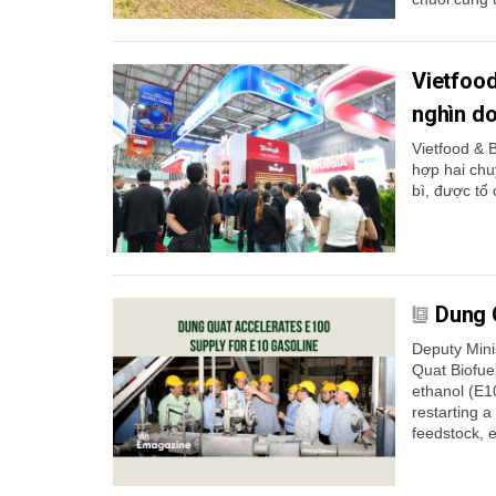
Vietfoo
nghìn do
Vietfood & 
hợp hai chu
bì, được tổ 
Dung 
Deputy Mini
Quat Biofuel
ethanol (E1
restarting a 
feedstock, e