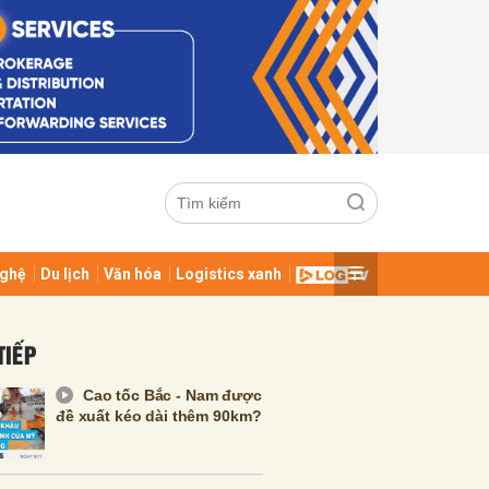
ghệ
Du lịch
Văn hóa
Logistics xanh
ửi
TIẾP
Cao tốc Bắc - Nam được
đề xuất kéo dài thêm 90km?