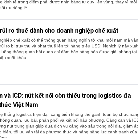
g kinh tế trọng điểm phải được nhìn bằng tư duy liên vùng, thay vì mỗi
ối ưu riêng lẻ.
 rủi ro thuế dành cho doanh nghiệp chế xuất
ghiệp chế xuất có thể thông quan hàng nghìn tờ khai mỗi năm mà vẫ
ủi ro bị truy thu và phạt thuế lên tới hàng triệu USD. Nghịch lý này xuấ
c luồng thông quan hải quan chỉ đảm bảo hàng hóa được giải phóng tại
hập xuất khẩu.
 và ICD: nút kết nối còn thiếu trong logistics đa
thức Việt Nam
ệ thống logistics hiện đại, cảng biển không thể gánh toàn bộ chức năn
hông quan, lưu bãi, phân phối và kết nối hậu phương. Cảng cạn và IC
ững nút trung gian giúp đưa dịch vụ cảng vào sâu trong nội địa, giảm á
g biển, tối ưu vận tải đa phương thức và nâng năng lực cạnh tranh của
ứng.