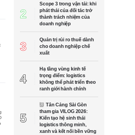
Scope 3 trong vận tải: khi
2
phát thải của đối tác trở
thành trách nhiệm của
doanh nghiệp
n
Quản trị rủi ro thuế dành
3
t
cho doanh nghiệp chế
xuất
Hạ tầng vùng kinh tế
4
trọng điểm: logistics
không thể phát triển theo
ranh giới hành chính
Tân Cảng Sài Gòn
tham gia VILOG 2026:
g
5
D
Kiến tạo hệ sinh thái
p
logistics thông minh,
xanh và kết nối bền vững