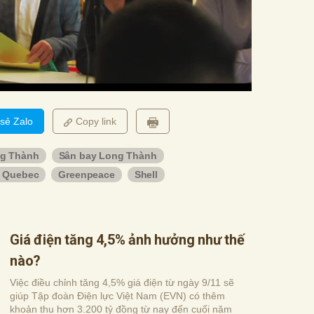
 sẻ Zalo
Copy link
ng Thành
Sân bay Long Thành
 Quebec
Greenpeace
Shell
Giá điện tăng 4,5% ảnh hưởng như thế
nào?
Việc điều chỉnh tăng 4,5% giá điện từ ngày 9/11 sẽ
giúp Tập đoàn Điện lực Việt Nam (EVN) có thêm
khoản thu hơn 3.200 tỷ đồng từ nay đến cuối năm