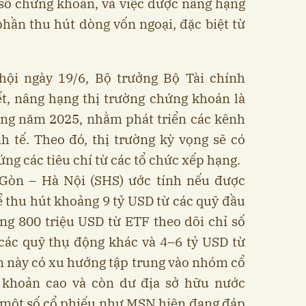
ỉ số chứng khoán, và việc được nâng hạng
phần thu hút dòng vốn ngoại, đặc biệt từ
hội ngày 19/6, Bộ trưởng Bộ Tài chính
t, nâng hạng thị trường chứng khoán là
ong năm 2025, nhằm phát triển các kênh
 tế. Theo đó, thị trường kỳ vọng sẽ có
ng các tiêu chí từ các tổ chức xếp hạng.
Gòn – Hà Nội (SHS) ước tính nếu được
 thu hút khoảng 9 tỷ USD từ các quỹ đầu
ng 800 triệu USD từ ETF theo dõi chỉ số
 các quỹ thụ động khác và 4–6 tỷ USD từ
n này có xu hướng tập trung vào nhóm cổ
 khoản cao và còn dư địa sở hữu nước
 một số cổ phiếu như MSN hiện đang đáp