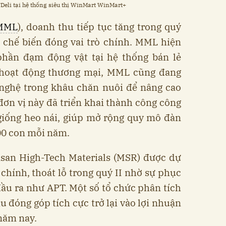
Deli tại hệ thống siêu thị WinMart WinMart+
MML
), doanh thu tiếp tục tăng trong quý
t chế biến đóng vai trò chính. MML hiện
 phần đạm động vật tại hệ thống bán lẻ
hoạt động thương mại, MML cũng đang
ghệ trong khâu chăn nuôi để nâng cao
 đơn vị này đã triển khai thành công công
giống heo nái, giúp mở rộng quy mô đàn
00 con mỗi năm.
asan High-Tech Materials (MSR) được dự
i chính, thoát lỗ trong quý II nhờ sự phục
ầu ra như APT. Một số tổ chức phân tích
u đóng góp tích cực trở lại vào lợi nhuận
năm nay.