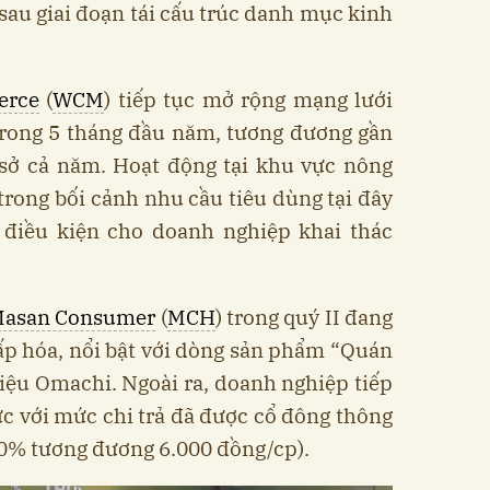
sau giai đoạn tái cấu trúc danh mục kinh
rce
(
WCM
) tiếp tục mở rộng mạng lưới
trong 5 tháng đầu năm, tương đương gần
ở cả năm. Hoạt động tại khu vực nông
rong bối cảnh nhu cầu tiêu dùng tại đây
o điều kiện cho doanh nghiệp khai thác
asan Consumer
(
MCH
) trong quý II đang
cấp hóa, nổi bật với dòng sản phẩm “Quán
iệu Omachi. Ngoài ra, doanh nghiệp tiếp
tức với mức chi trả đã được cổ đông thông
60% tương đương 6.000 đồng/cp).