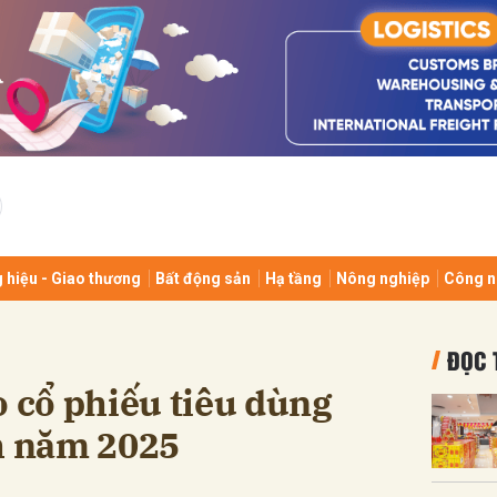
bình luận
 hiệu - Giao thương
Bất động sản
Hạ tầng
Nông nghiệp
Công n
Hủy
G
ĐỌC 
o cổ phiếu tiêu dùng
nh năm 2025