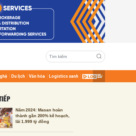
ghệ
Du lịch
Văn hóa
Logistics xanh
ửi
TIẾP
Năm 2024: Masan hoàn
thành gần 200% kế hoạch,
lãi 1.999 tỷ đồng