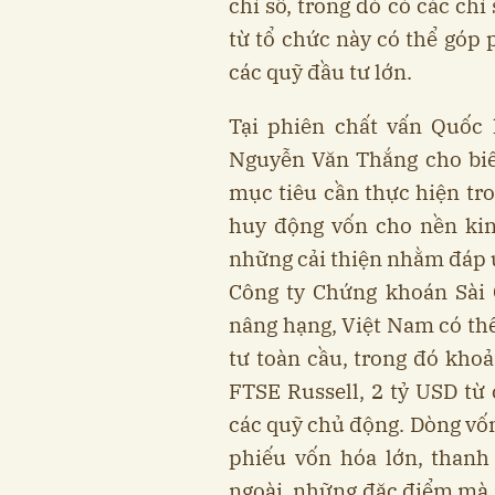
chỉ số, trong đó có các ch
từ tổ chức này có thể góp 
các quỹ đầu tư lớn.
Tại phiên chất vấn Quốc 
Nguyễn Văn Thắng cho biế
mục tiêu cần thực hiện tr
huy động vốn cho nền kinh
những cải thiện nhằm đáp ứ
Công ty Chứng khoán Sài 
nâng hạng, Việt Nam có thể
tư toàn cầu, trong đó khoả
FTSE Russell, 2 tỷ USD từ
các quỹ chủ động. Dòng vố
phiếu vốn hóa lớn, thanh
ngoài, những đặc điểm mà