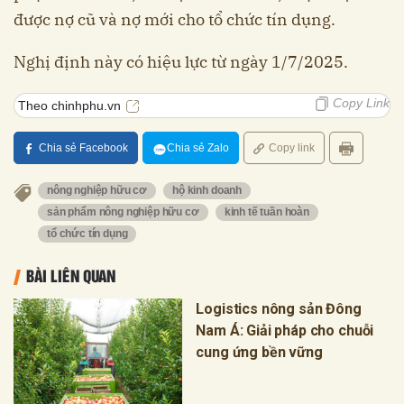
được nợ cũ và nợ mới cho tổ chức tín dụng.
Nghị định này có hiệu lực từ ngày 1/7/2025.
Copy Link
Theo chinhphu.vn
Chia sẻ Facebook
Chia sẻ Zalo
Copy link
nông nghiệp hữu cơ
hộ kinh doanh
sản phẩm nông nghiệp hữu cơ
kinh tế tuần hoàn
tổ chức tín dụng
BÀI LIÊN QUAN
Logistics nông sản Đông
Nam Á: Giải pháp cho chuỗi
cung ứng bền vững