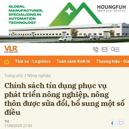
bình luận
Thời sự - Logistics
Toàn cảnh Kinh tế
Thương hiệu - Gi
Trang chủ
Nông nghiệp
Chính sách tín dụng phục vụ
Hủy
G
phát triển nông nghiệp, nông
thôn được sửa đổi, bổ sung một số
điều
TH
17/06/2025 17:43