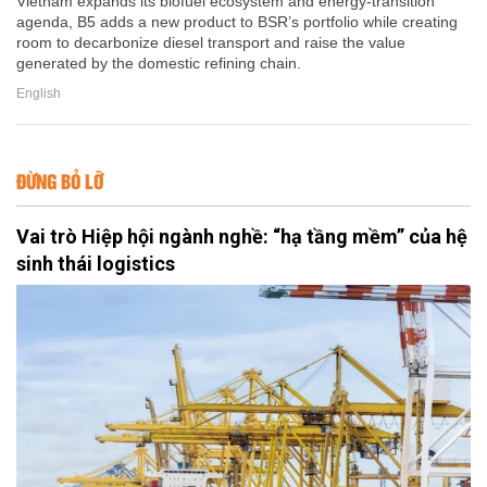
Vietnam expands its biofuel ecosystem and energy-transition
agenda, B5 adds a new product to BSR’s portfolio while creating
room to decarbonize diesel transport and raise the value
generated by the domestic refining chain.
English
ĐỪNG BỎ LỠ
Vai trò Hiệp hội ngành nghề: “hạ tầng mềm” của hệ
sinh thái logistics