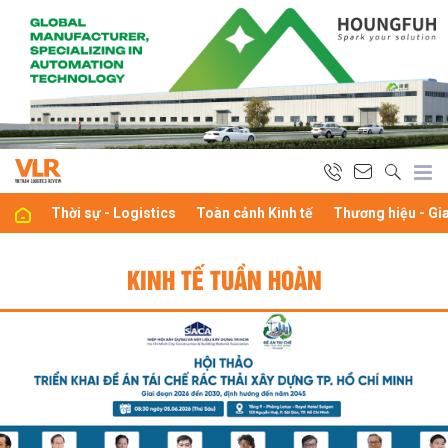
Thời sự - Logistics
Toàn cảnh Kinh tế
Thương hiệu - Gi
KINH TẾ TUẦN HOÀN