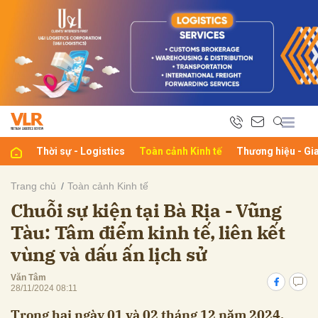
bình luận
Thời sự - Logistics
Toàn cảnh Kinh tế
Thương hiệu - Gi
Trang chủ
Toàn cảnh Kinh tế
Chuỗi sự kiện tại Bà Rịa - Vũng
Hủy
G
Tàu: Tâm điểm kinh tế, liên kết
vùng và dấu ấn lịch sử
Văn Tâm
28/11/2024 08:11
Trong hai ngày 01 và 02 tháng 12 năm 2024,