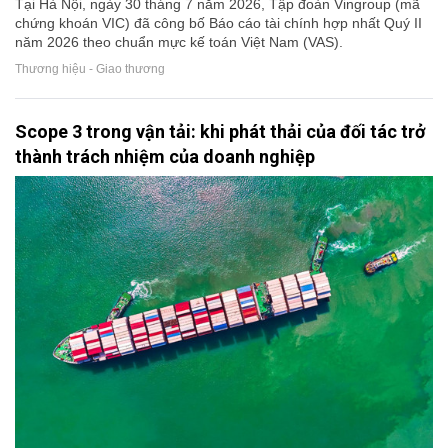
Tại Hà Nội, ngày 30 tháng 7 năm 2026, Tập đoàn Vingroup (mã
chứng khoán VIC) đã công bố Báo cáo tài chính hợp nhất Quý II
năm 2026 theo chuẩn mực kế toán Việt Nam (VAS).
Thương hiệu - Giao thương
Scope 3 trong vận tải: khi phát thải của đối tác trở
thành trách nhiệm của doanh nghiệp