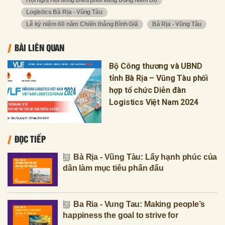
Hội nghị Hội đồng Điều phối vùng Đông Nam Bộ
Logistics Bà Rịa - Vũng Tàu
Lễ kỷ niệm 60 năm Chiến thắng Bình Giã
Bà Rịa - Vũng Tàu
BÀI LIÊN QUAN
Bộ Công thương và UBND
tỉnh Bà Rịa – Vũng Tàu phối
hợp tổ chức Diễn đàn
Logistics Việt Nam 2024
ĐỌC TIẾP
Bà Rịa - Vũng Tàu: Lấy hạnh phúc của
dân làm mục tiêu phấn đấu
Ba Ria - Vung Tau: Making people’s
happiness the goal to strive for