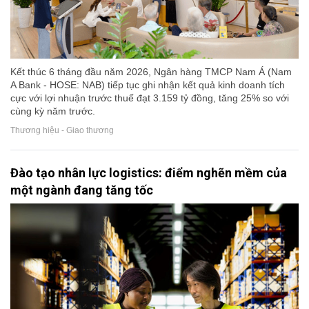
Kết thúc 6 tháng đầu năm 2026, Ngân hàng TMCP Nam Á (Nam
A Bank - HOSE: NAB) tiếp tục ghi nhận kết quả kinh doanh tích
cực với lợi nhuận trước thuế đạt 3.159 tỷ đồng, tăng 25% so với
cùng kỳ năm trước.
Thương hiệu - Giao thương
Đào tạo nhân lực logistics: điểm nghẽn mềm của
một ngành đang tăng tốc