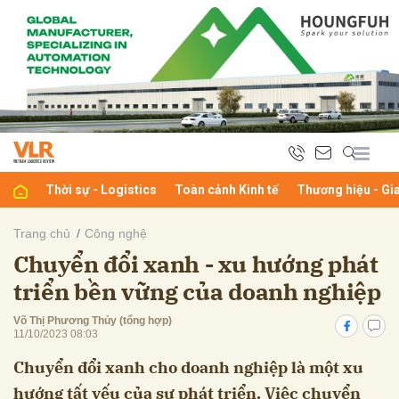
bình luận
Thời sự - Logistics
Toàn cảnh Kinh tế
Thương hiệu - Gi
Trang chủ
Công nghệ
Chuyển đổi xanh - xu hướng phát
Hủy
G
triển bền vững của doanh nghiệp
Võ Thị Phương Thủy (tổng hợp)
11/10/2023 08:03
Chuyển đổi xanh cho doanh nghiệp là một xu
hướng tất yếu của sự phát triển. Việc chuyển