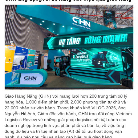
Giao Hàng Nặng (GHN) với mạng lưới hơn 200 trung tâm xử lý
hàng hóa, 1.000 điểm phân phối, 2.000 phương tiện tự chủ và
22.000 nhân sự vận hành. Trong khuôn khổ VILOG 2026, ông
Nguyễn Hà Anh, Giám đốc vận hành, GHN trao đổi cùng Vietnam
Logistics Review về những giải pháp logistics nổi bật dành cho
doanh nghiệp trong lĩnh vực phân phối và bán lẻ, về việc ứng
dụng dữ liệu và trí tuệ nhân tạo (AI) để tối ưu hoạt động vận
hành, dự báo nhu cầu và nâng cao hiệu quả giao hàng.