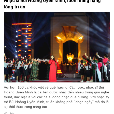
Nhạc sĩ Bùi Hoàng Uyên Minh, luôn mang nặng
lòng tri ân
Với hơn 100 ca khúc viết về quê hương, đất nước, nhạc sĩ Bùi
Hoàng Uyên Minh là cái tên được nhắc đến nhiều trong giới nghệ
thuật, đặc biệt là vói các ca sĩ dòng nhạc quê hương. Với nhạc sỹ
trẻ Bùi Hoàng Uyên Minh, tri ân không phải “chọn ngày” mà đó là
sự thôi thúc trong sáng tạo
Văn hóa