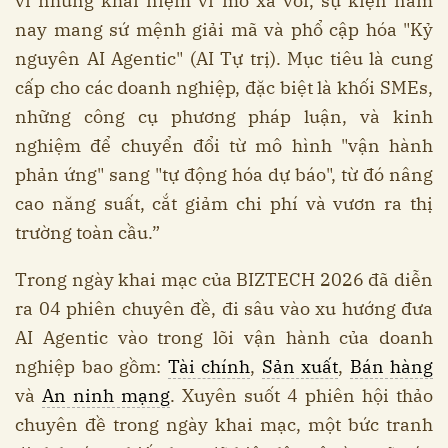
vì những khái niệm vĩ mô xa vời, sự kiện năm
nay mang sứ mệnh giải mã và phổ cập hóa "Kỷ
nguyên AI Agentic" (AI Tự trị). Mục tiêu là cung
cấp cho các doanh nghiệp, đặc biệt là khối SMEs,
những công cụ phương pháp luận, và kinh
nghiệm để chuyển đổi từ mô hình "vận hành
phản ứng" sang "tự động hóa dự báo", từ đó nâng
cao năng suất, cắt giảm chi phí và vươn ra thị
trường toàn cầu.”
Trong ngày khai mạc của BIZTECH 2026 đã diễn
ra 04 phiên chuyên đề, đi sâu vào xu hướng đưa
AI Agentic vào trong lõi vận hành của doanh
nghiệp bao gồm:
Tài chính
,
Sản xuất
,
Bán hàng
và
An ninh mạng
. Xuyên suốt 4 phiên hội thảo
chuyên đề trong ngày khai mạc, một bức tranh