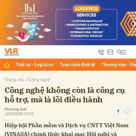
bình luận
Thời sự - Logistics
Toàn cảnh Kinh tế
Thương hiệu - Gi
Trang chủ
Công nghệ
Công nghệ không còn là công cụ
Hủy
G
hỗ trợ, mà là lõi điều hành
Phương Anh
12/05/2026 21:55
Hiệp hội Phần mềm và Dịch vụ CNTT Việt Nam
(VINASA) chính thức khai mạc Hội nghị và