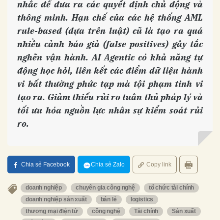
nhắc để đưa ra các quyết định chủ động và
thông minh. Hạn chế của các hệ thống AML
rule-based (dựa trên luật) cũ là tạo ra quá
nhiều cảnh báo giả (false positives) gây tắc
nghẽn vận hành. AI Agentic có khả năng tự
động học hỏi, liên kết các điểm dữ liệu hành
vi bất thường phức tạp mà tội phạm tinh vi
tạo ra. Giảm thiểu rủi ro tuân thủ pháp lý và
tối ưu hóa nguồn lực nhân sự kiểm soát rủi
ro.
Chia sẻ Facebook
Chia sẻ Zalo
Copy link
doanh nghiệp
chuyên gia công nghệ
tổ chức tài chính
doanh nghiệp sản xuất
bán lẻ
logistics
thương mại điện tử
công nghệ
Tài chính
Sản xuất