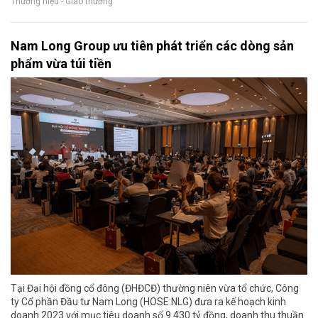
Thương hiệu - Giao thương
Nam Long Group ưu tiên phát triển các dòng sản
phẩm vừa túi tiền
Tại Đại hội đồng cổ đông (ĐHĐCĐ) thường niên vừa tổ chức, Công
ty Cổ phần Đầu tư Nam Long (HOSE:NLG) đưa ra kế hoạch kinh
doanh 2023 với mục tiêu doanh số 9.430 tỷ đồng, doanh thu thuần