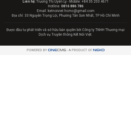
Liên hệ:
Trương Thị Uyên Ly - Mobile: +84 35 203 4671
Hotline:
0816 886 786
Email: ketnoiviet.hcmc@gmail.com
Địa chỉ: 33 Nguyễn Trọng Lội, Phường Tân Sơn Nhất, TP Hồ Chí Minh
Được đầu tư phát triển và sở hữu bản quyền bởi Công ty TNHH Thương mại
Dịch vụ Truyền thông Kết Nối Việt.
POWERED BY
ONE
CMS
- A PRODUCT OF
NEKO