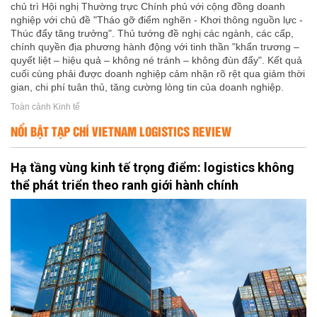
chủ trì Hội nghị Thường trực Chính phủ với cộng đồng doanh
nghiệp với chủ đề "Tháo gỡ điểm nghẽn - Khơi thông nguồn lực -
Thúc đẩy tăng trưởng". Thủ tướng đề nghị các ngành, các cấp,
chính quyền địa phương hành động với tinh thần "khẩn trương –
quyết liệt – hiệu quả – không né tránh – không đùn đẩy". Kết quả
cuối cùng phải được doanh nghiệp cảm nhận rõ rệt qua giảm thời
gian, chi phí tuân thủ, tăng cường lòng tin của doanh nghiệp.
Toàn cảnh Kinh tế
NỔI BẬT TẠP CHÍ VIETNAM LOGISTICS REVIEW
Hạ tầng vùng kinh tế trọng điểm: logistics không
thể phát triển theo ranh giới hành chính