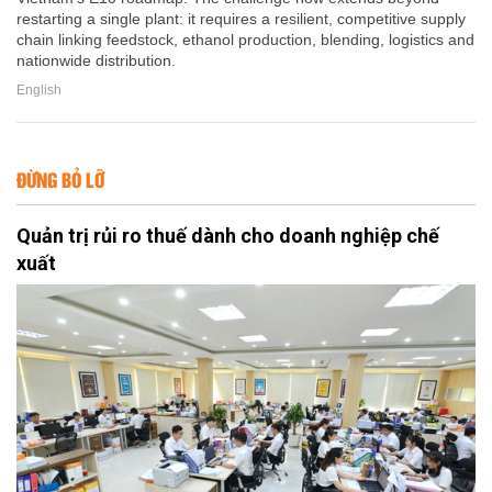
restarting a single plant: it requires a resilient, competitive supply
chain linking feedstock, ethanol production, blending, logistics and
nationwide distribution.
English
ĐỪNG BỎ LỠ
Quản trị rủi ro thuế dành cho doanh nghiệp chế
xuất