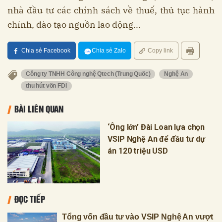
nhà đầu tư các chính sách về thuế, thủ tục hành
chính, đào tạo nguồn lao động...
Chia sẻ Facebook
Chia sẻ Zalo
Copy link
Công ty TNHH Công nghệ Qtech (Trung Quốc)
Nghệ An
thu hút vốn FDI
BÀI LIÊN QUAN
‘Ông lớn’ Đài Loan lựa chọn
VSIP Nghệ An để đầu tư dự
án 120 triệu USD
ĐỌC TIẾP
Tổng vốn đầu tư vào VSIP Nghệ An vượt