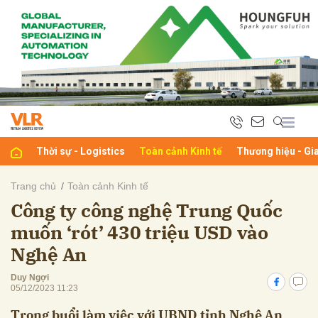
bình luận
Thời sự - Logistics
Toàn cảnh Kinh tế
Thương hiệu - Gi
Trang chủ
Toàn cảnh Kinh tế
Công ty công nghệ Trung Quốc
Hủy
G
muốn ‘rót’ 430 triệu USD vào
Nghệ An
Duy Ngợi
05/12/2023 11:23
Trong buổi làm việc với UBND tỉnh Nghệ An