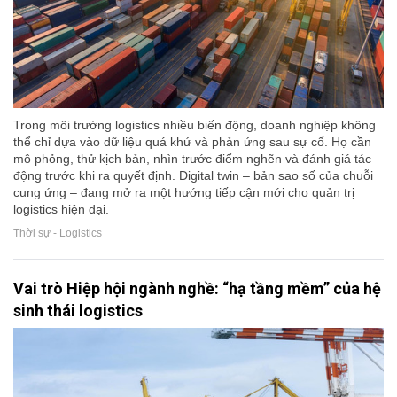
Trong môi trường logistics nhiều biến động, doanh nghiệp không
thể chỉ dựa vào dữ liệu quá khứ và phản ứng sau sự cố. Họ cần
mô phỏng, thử kịch bản, nhìn trước điểm nghẽn và đánh giá tác
động trước khi ra quyết định. Digital twin – bản sao số của chuỗi
cung ứng – đang mở ra một hướng tiếp cận mới cho quản trị
logistics hiện đại.
Thời sự - Logistics
Vai trò Hiệp hội ngành nghề: “hạ tầng mềm” của hệ
sinh thái logistics