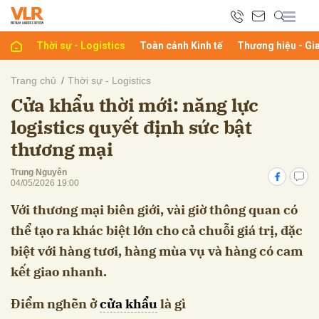
Thời sự - Logistics
Toàn cảnh Kinh tế
Thương hiệu - Gi
bình luận
Trang chủ
Thời sự - Logistics
Cửa khẩu thời mới: năng lực
logistics quyết định sức bật
thương mại
Trung Nguyên
04/05/2026 19:00
Với thương mại biên giới, vài giờ thông quan có
Hủy
G
thể tạo ra khác biệt lớn cho cả chuỗi giá trị, đặc
biệt với hàng tươi, hàng mùa vụ và hàng có cam
kết giao nhanh.
Điểm nghẽn ở
cửa khẩu
là gì