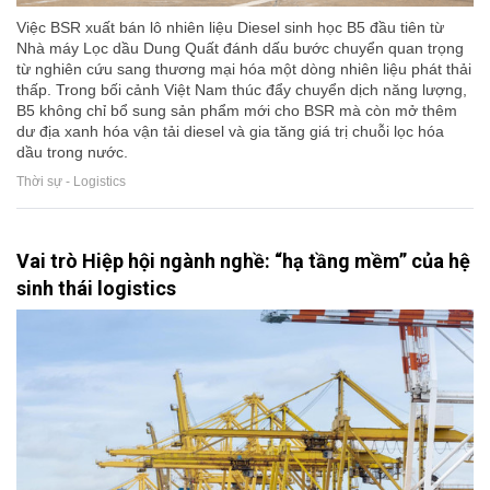
Việc BSR xuất bán lô nhiên liệu Diesel sinh học B5 đầu tiên từ
Nhà máy Lọc dầu Dung Quất đánh dấu bước chuyển quan trọng
từ nghiên cứu sang thương mại hóa một dòng nhiên liệu phát thải
thấp. Trong bối cảnh Việt Nam thúc đẩy chuyển dịch năng lượng,
B5 không chỉ bổ sung sản phẩm mới cho BSR mà còn mở thêm
dư địa xanh hóa vận tải diesel và gia tăng giá trị chuỗi lọc hóa
dầu trong nước.
Thời sự - Logistics
Vai trò Hiệp hội ngành nghề: “hạ tầng mềm” của hệ
sinh thái logistics