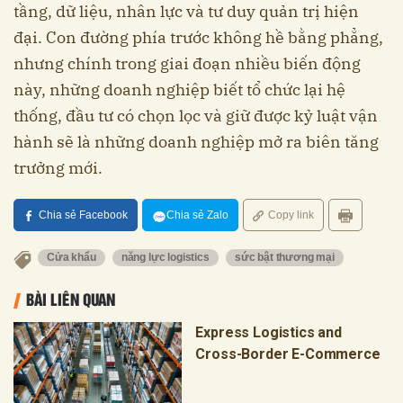
tầng, dữ liệu, nhân lực và tư duy quản trị hiện
đại. Con đường phía trước không hề bằng phẳng,
nhưng chính trong giai đoạn nhiều biến động
này, những doanh nghiệp biết tổ chức lại hệ
thống, đầu tư có chọn lọc và giữ được kỷ luật vận
hành sẽ là những doanh nghiệp mở ra biên tăng
trưởng mới.
Chia sẻ Facebook
Chia sẻ Zalo
Copy link
Cửa khẩu
năng lực logistics
sức bật thương mại
BÀI LIÊN QUAN
Express Logistics and
Cross-Border E-Commerce