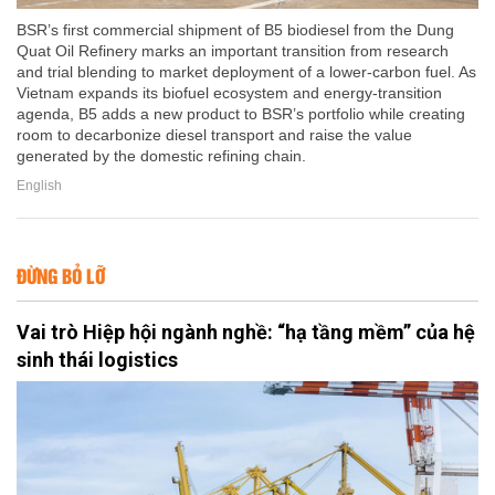
BSR’s first commercial shipment of B5 biodiesel from the Dung
Quat Oil Refinery marks an important transition from research
and trial blending to market deployment of a lower-carbon fuel. As
Vietnam expands its biofuel ecosystem and energy-transition
agenda, B5 adds a new product to BSR’s portfolio while creating
room to decarbonize diesel transport and raise the value
generated by the domestic refining chain.
English
ĐỪNG BỎ LỠ
Vai trò Hiệp hội ngành nghề: “hạ tầng mềm” của hệ
sinh thái logistics