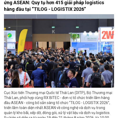
ứng ASEAN: Quy tụ hơn 415 giải pháp logistics
hàng đầu tại “TILOG - LOGISTIX 2026”
Cục Xúc tiến Thương mại Quốc tế Thái Lan (DITP), Bộ Thương mại
Thái Lan, phối hợp cùng RX BITEC - đơn vị tổ chức triển lãm hàng
đầu ASEAN - công bố sẵn sàng tổ chức “TILOG - LOGISTIX 2026”,
triển lãm toàn diện nhất ASEAN về công nghệ và dịch vụ trong
quản lý kho bãi, xếp dỡ, đóng gói, xử lý vật liệu và dịch vụ logistics.
Sự kiện sẽ diễn ra từ ngày 19 đến 21 tháng 8 năm 2026, từ 10:00