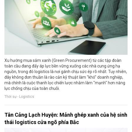
Xu hướng mua sắm xanh (Green Procurement) từ các tập đoàn
toàn cầu đang đẩy áp lực bền vững xuống các nhà cung ứng hạ
nguồn, trong đó logistics là nơi gánh chịu sức ép rõ nhất. Tuy nhiên,
đây không đơn thuần là rào cản kỹ thuật làm "khó" doanh nghiệp,
mà chính là cuộc thanh lọc chiến lược nhằm làm "mạnh" hơn năng
lực chống chịu của toàn chuỗi.
Thời sự - Logistics
Tân Cảng Lạch Huyện: Mảnh ghép xanh của hệ sinh
thái logistics cửa ngõ phía Bắc