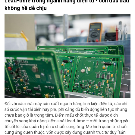
Lead-time trong ngành hàng điện tử - cơn đau đầu
không hề dễ chịu
Đối với các nhà máy sản xuất ngành hàng linh kiện điện tử, các chỉ
số cước vận tải biển hay phụ phí cảng dù biến động liên tục nhưng
chưa bao giờ là trọng tâm. Điểm mấu chốt thực tế, được dịch
chuyển sang khả năng kiểm soát lead-time – một trong những yếu
tố cốt lõi của quản trị rủi ro chuỗi cung ứng. Mô hình quản trị chuỗi
cung ứng quen thuộc, vốn được xây dựng quanh trục tư duy "sản