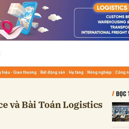
bình luận
 hiệu - Giao thương
Bất động sản
Hạ tầng
Nông nghiệp
Công n
Hủy
G
ĐỌC 
e và Bài Toán Logistics