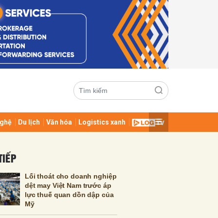
ghệ
Du lịch
Văn hóa
Logistics xanh
ửi
TIẾP
Lối thoát cho doanh nghiệp
dệt may Việt Nam trước áp
lực thuế quan dồn dập của
Mỹ