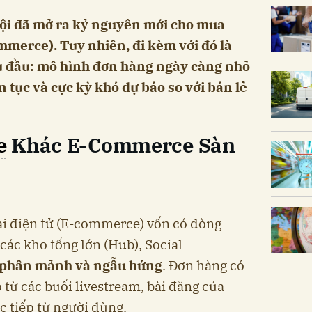
ội đã mở ra kỷ nguyên mới cho mua
mmerce). Tuy nhiên, đi kèm với đó là
u đầu: mô hình đơn hàng ngày càng nhỏ
n tục và cực kỳ khó dự báo so với bán lẻ
e
Khác E-Commerce Sàn
ại điện tử (E-commerce) vốn có dòng
các kho tổng lớn (Hub), Social
phân mảnh và ngẫu hứng
. Đơn hàng có
o từ các buổi livestream, bài đăng của
 tiếp từ người dùng.