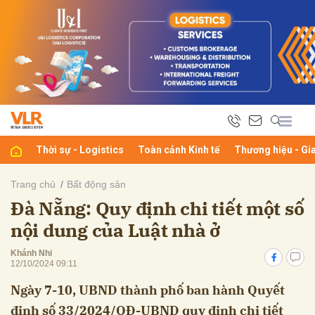
bình luận
Thời sự - Logistics
Toàn cảnh Kinh tế
Thương hiệu - Gi
Trang chủ
Bất động sản
Đà Nẵng: Quy định chi tiết một số
Hủy
G
nội dung của Luật nhà ở
Khánh Nhi
12/10/2024 09:11
Ngày 7-10, UBND thành phố ban hành Quyết
định số 33/2024/QĐ-UBND quy định chi tiết