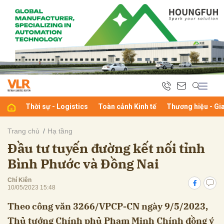
bình luận
Thời sự - Logistics
Toàn cảnh Kinh tế
Thương hiệu - Gi
Trang chủ
Hạ tầng
Đầu tư tuyến đường kết nối tỉnh
Hủy
G
Bình Phước và Đồng Nai
Chí Kiên
10/05/2023 15:48
Theo công văn 3266/VPCP-CN ngày 9/5/2023,
Thủ tướng Chính phủ Phạm Minh Chính đồng ý