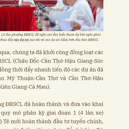
i 13 địa phương ĐBSCL đề nghị các đại biểu tham dự hội nghị phát
, thúc đẩy
các dự án
cao tốc và các dự án ODA trên địa bàn ĐBSCL
 qua, chúng ta đã khởi công đồng loạt các
ĐBSCL (Châu Đốc-Cần Thơ-Hậu Giang-Sóc
ồng thời đẩy nhanh tiến độ các dự án đã
 án Mỹ Thuận-Cần Thơ và Cần Thơ-Hậu
Kiên Giang-Cà Mau).
ùng ĐBSCL đã hoàn thành và đưa vào khai
 quy mô phân kỳ giai đoạn 1 (4 làn xe)
ộ Tẻ mới hoàn thành đầu tư tuyến chính,