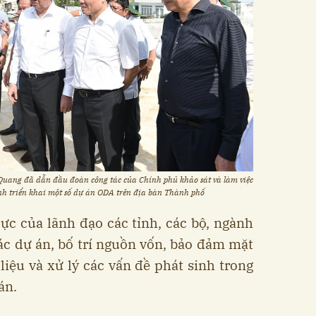
Quang đã dẫn đầu đoàn công tác của Chính phủ khảo sát và làm việc
nh triển khai một số dự án ODA trên địa bàn Thành phố
ực của lãnh đạo các tỉnh, các bộ, ngành
ác dự án, bố trí nguồn vốn, bảo đảm mặt
iệu và xử lý các vấn đề phát sinh trong
án.