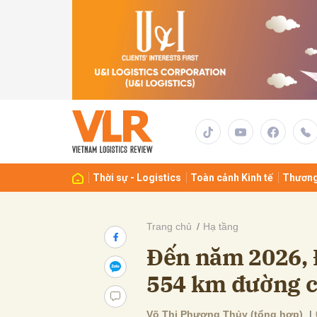
Gửi 
Thời sự - Logistics
Toàn cảnh Kinh tế
Thương
Trang chủ
Hạ tầng
Đến năm 2026, 
554 km đường c
Võ Thị Phương Thủy (tổng hợp)
|