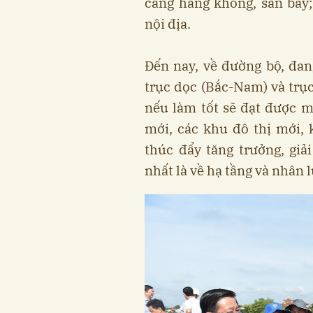
cảng hàng không, sân bay
nội địa.
Đến nay, về đường bộ, đan
trục dọc (Bắc-Nam) và trụ
nếu làm tốt sẽ đạt được mụ
mới, các khu đô thị mới,
thúc đẩy tăng trưởng, giả
nhất là về hạ tầng và nhân l