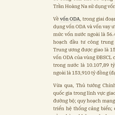
Trần Hoàng Na sử dụng vốn
Về
vốn ODA
, trong giai đ
dụng vốn ODA và vốn vay ưu
mức vốn nước ngoài là 56.4
hoạch đầu tư công trung
Trung ương được giao là 15
vốn ODA của vùng ĐBSCL cò
trong nước là 10.107,89 t
ngoài là 153,910 tỷ đồng (đ
Vừa qua, Thủ tướng Chín
quốc gia trong lĩnh vực gi
đường bộ; quy hoạch mạng 
triển hệ thống cảng biển;