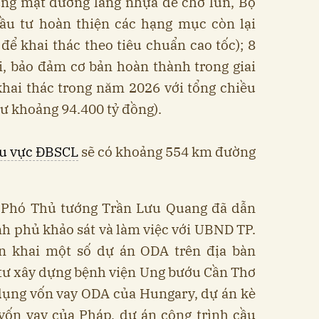
ụng mặt đường láng nhựa để chờ lún, Bộ
đầu tư hoàn thiện các hạng mục còn lại
để khai thác theo tiêu chuẩn cao tốc); 8
i, bảo đảm cơ bản hoàn thành trong giai
hai thác trong năm 2026 với tổng chiều
ư khoảng 94.400 tỷ đồng).
u vực ĐBSCL
sẽ có khoảng 554 km đường
, Phó Thủ tướng Trần Lưu Quang đã dẫn
h phủ khảo sát và làm việc với UBND TP.
ển khai một số dự án ODA trên địa bàn
tư xây dựng bệnh viện Ung bướu Cần Thơ
dụng vốn vay ODA của Hungary, dự án kè
vốn vay của Pháp, dự án công trình cầu