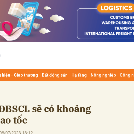
bình luận
 hiệu - Giao thương
Bất động sản
Hạ tầng
Nông nghiệp
Công n
Hủy
G
ĐBSCL sẽ có khoảng
ao tốc
08/07/2023 18:12