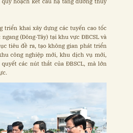
; quy hoạch kết cấu hạ tầng đường thủy
g triển khai xây dựng các tuyến cao tốc
c ngang (Đông-Tây) tại khu vực ĐBCSL và
c tiêu đề ra, tạo không gian phát triển
 khu công nghiệp mới, khu dịch vụ mới,
i quyết các nút thắt của ĐBSCL, mà lớn
ực.