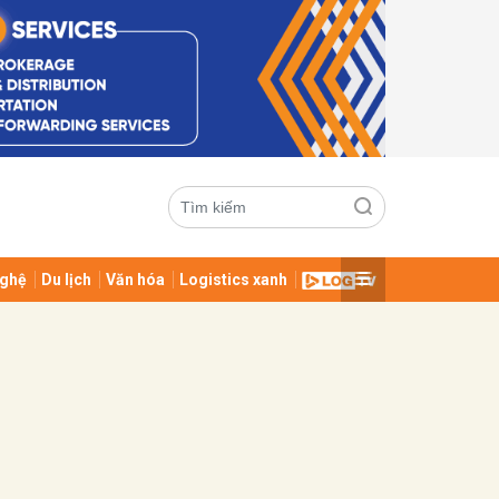
ghệ
Du lịch
Văn hóa
Logistics xanh
ửi