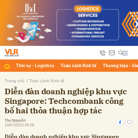
bình luận
Thời sự - Logistics
Toàn cảnh Kinh tế
Thương hiệu - Gi
Trang chủ
Toàn cảnh Kinh tế
Diễn đàn doanh nghiệp khu vực
Hủy
G
Singapore: Techcombank công
bố hai thỏa thuận hợp tác
Thu Nguyên
10/07/2023 09:38
Diễn đàn doanh nghiệp khu vực Singapore