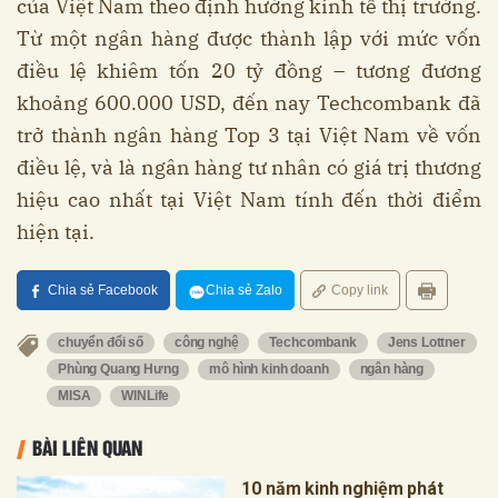
của Việt Nam theo định hướng kinh tế thị trường.
Từ một ngân hàng được thành lập với mức vốn
điều lệ khiêm tốn 20 tỷ đồng – tương đương
khoảng 600.000 USD, đến nay Techcombank đã
trở thành ngân hàng Top 3 tại Việt Nam về vốn
điều lệ, và là ngân hàng tư nhân có giá trị thương
hiệu cao nhất tại Việt Nam tính đến thời điểm
hiện tại.
Chia sẻ Facebook
Chia sẻ Zalo
Copy link
chuyển đổi số
công nghệ
Techcombank
Jens Lottner
Phùng Quang Hưng
mô hình kinh doanh
ngân hàng
MISA
WINLife
BÀI LIÊN QUAN
10 năm kinh nghiệm phát