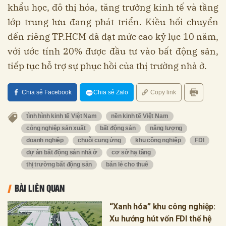
khẩu học, đô thị hóa, tăng trưởng kinh tế và tầng
lớp trung lưu đang phát triển. Kiều hối chuyển
đến riêng TP.HCM đã đạt mức cao kỷ lục 10 năm,
với ước tính 20% được đầu tư vào bất động sản,
tiếp tục hỗ trợ sự phục hồi của thị trường nhà ở.
Chia sẻ Facebook
Chia sẻ Zalo
Copy link
tình hình kinh tế Việt Nam
nền kinh tế Việt Nam
công nghiệp sản xuất
bất động sản
năng lượng
doanh nghiệp
chuỗi cung ứng
khu công nghiệp
FDI
dự án bất động sản nhà ở
cơ sở hạ tầng
thị trường bất động sản
bán lẻ cho thuê
BÀI LIÊN QUAN
“Xanh hóa” khu công nghiệp:
Xu hướng hút vốn FDI thế hệ