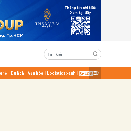
ghệ
Du lịch
Văn hóa
Logistics xanh
ửi