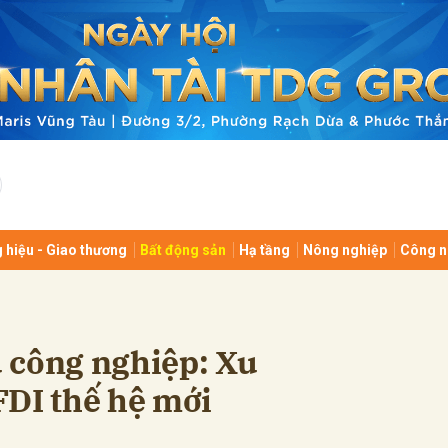
bình luận
 hiệu - Giao thương
Bất động sản
Hạ tầng
Nông nghiệp
Công n
Hủy
G
 công nghiệp: Xu
FDI thế hệ mới