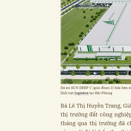
Dự án KCN DEEP C (giai đoạn 2) hứa hẹn sẽ
lĩnh vực
logistics
tại Hải Phòng
Bà Lê Thị Huyền Trang, Gi
thị trường đất công nghiệ
tháng qua thị trường đã 