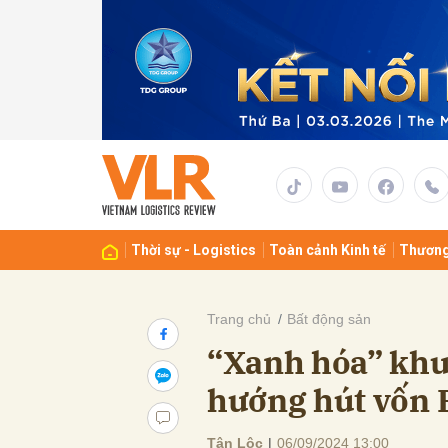
Gửi 
Thời sự - Logistics
Toàn cảnh Kinh tế
Thương
Trang chủ
Bất động sản
“Xanh hóa” khu
hướng hút vốn 
Tân Lộc
|
06/09/2024 13:00