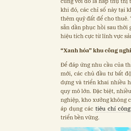
cùng với đó là hấp thụ thị 
khi đó, các chỉ số này tạ
thêm quỹ đất để cho thuê. 
sẵn dần phục hồi sau thời 
hiệu tích cực từ lĩnh vực s
“Xanh hóa” khu công nghi
Để đáp ứng nhu cầu của th
mới, các chủ đầu tư bất 
dựng và triển khai nhiều h
quy mô lớn. Đặc biệt, nhiề
nghiệp, kho xưởng không c
áp dụng các
tiêu chí công
triển bền vững.