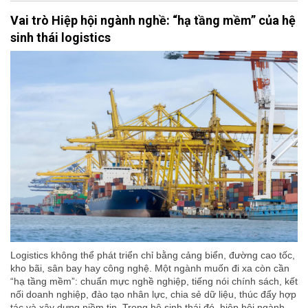
Vai trò Hiệp hội ngành nghề: “hạ tầng mềm” của hệ
sinh thái logistics
Logistics không thể phát triển chỉ bằng cảng biển, đường cao tốc,
kho bãi, sân bay hay công nghệ. Một ngành muốn đi xa còn cần
“hạ tầng mềm”: chuẩn mực nghề nghiệp, tiếng nói chính sách, kết
nối doanh nghiệp, đào tạo nhân lực, chia sẻ dữ liệu, thúc đẩy hợp
tác và xây dựng niềm tin. Trong hệ sinh thái đó, hiệp hội ngành