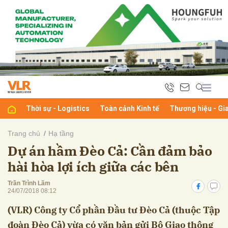
bình luận
Thời sự - Logistics
Toàn cảnh Kinh tế
Thương hiệu - Gi
Trang chủ
Hạ tầng
Dự án hầm Đèo Cả: Cần đảm bảo
Hủy
G
hài hòa lợi ích giữa các bên
Trần Trình Lãm
24/07/2018 08:12
(VLR) Công ty Cổ phần Đầu tư Đèo Cả (thuộc Tập
đoàn Đèo Cả) vừa có văn bản gửi Bộ Giao thông