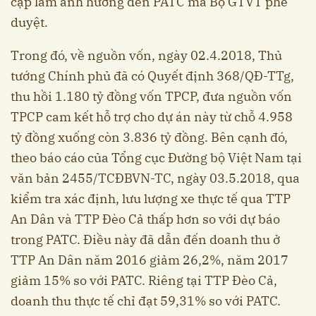
cập làm ảnh hưởng đến PATC mà Bộ GTVT phê
duyệt.
Trong đó, về nguồn vốn, ngày 02.4.2018, Thủ
tướng Chính phủ đã có Quyết định 368/QĐ-TTg,
thu hồi 1.180 tỷ đồng vốn TPCP, đưa nguồn vốn
TPCP cam kết hỗ trợ cho dự án này từ chỗ 4.958
tỷ đồng xuống còn 3.836 tỷ đồng. Bên cạnh đó,
theo báo cáo của Tổng cục Đường bộ Việt Nam tại
văn bản 2455/TCĐBVN-TC, ngày 03.5.2018, qua
kiểm tra xác định, lưu lượng xe thực tế qua TTP
An Dân và TTP Đèo Cả thấp hơn so với dự báo
trong PATC. Điều này đã dẫn đến doanh thu ở
TTP An Dân năm 2016 giảm 26,2%, năm 2017
giảm 15% so với PATC. Riêng tại TTP Đèo Cả,
doanh thu thực tế chỉ đạt 59,31% so với PATC.