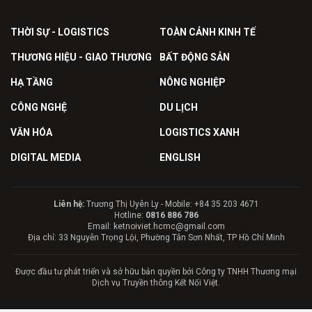
THỜI SỰ - LOGISTICS
TOÀN CẢNH KINH TẾ
THƯƠNG HIỆU - GIAO THƯƠNG
BẤT ĐỘNG SẢN
HẠ TẦNG
NÔNG NGHIỆP
CÔNG NGHỆ
DU LỊCH
VĂN HÓA
LOGISTICS XANH
DIGITAL MEDIA
ENGLISH
Liên hệ:
Trương Thị Uyên Ly - Mobile: +84 35 203 4671
Hotline:
0816 886 786
Email: ketnoiviet.hcmc@gmail.com
Địa chỉ: 33 Nguyễn Trọng Lội, Phường Tân Sơn Nhất, TP Hồ Chí Minh
Được đầu tư phát triển và sở hữu bản quyền bởi Công ty TNHH Thương mại
Dịch vụ Truyền thông Kết Nối Việt.