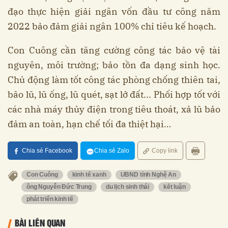
đạo thực hiện giải ngân vốn đầu tư công năm
2022 bảo đảm giải ngân 100% chỉ tiêu kế hoạch.
Con Cuông cần tăng cường công tác bảo vệ tài
nguyên, môi trường; bảo tồn đa dạng sinh học.
Chủ động làm tốt công tác phòng chống thiên tai,
bão lũ, lũ ống, lũ quét, sạt lở đất... Phối hợp tốt với
các nhà máy thủy điện trong tiêu thoát, xả lũ bảo
đảm an toàn, hạn chế tối đa thiệt hại…
Chia sẻ Facebook
Chia sẻ Zalo
Copy link
Con Cuông
kinh tế xanh
UBND tỉnh Nghệ An
ông Nguyễn Đức Trung
du lịch sinh thái
kết luận
phát triển kinh tế
BÀI LIÊN QUAN