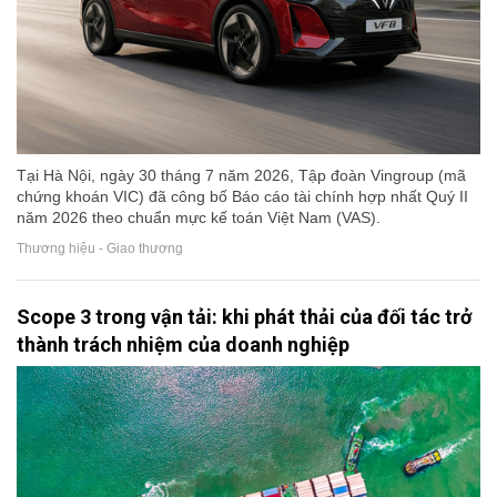
Tại Hà Nội, ngày 30 tháng 7 năm 2026, Tập đoàn Vingroup (mã
chứng khoán VIC) đã công bố Báo cáo tài chính hợp nhất Quý II
năm 2026 theo chuẩn mực kế toán Việt Nam (VAS).
Thương hiệu - Giao thương
Scope 3 trong vận tải: khi phát thải của đối tác trở
thành trách nhiệm của doanh nghiệp