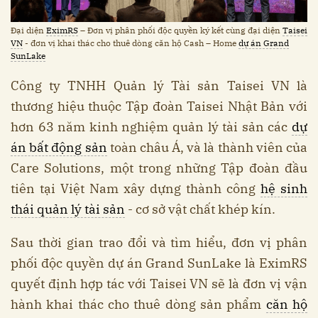
Đại diện
EximRS
– Đơn vị phân phối độc quyền ký kết cùng đại diện
Taisei
VN
- đơn vị khai thác cho thuê dòng căn hộ Cash – Home
dự án Grand
SunLake
Công ty TNHH Quản lý Tài sản Taisei VN là
thương hiệu thuộc Tập đoàn Taisei Nhật Bản với
hơn 63 năm kinh nghiệm quản lý tài sản các
dự
án bất động sản
toàn châu Á, và là thành viên của
Care Solutions, một trong những Tập đoàn đầu
tiên tại Việt Nam xây dựng thành công
hệ sinh
thái quản lý tài sản
- cơ sở vật chất khép kín.
Sau thời gian trao đổi và tìm hiểu, đơn vị phân
phối độc quyền dự án Grand SunLake là EximRS
quyết định hợp tác với Taisei VN sẽ là đơn vị vận
hành khai thác cho thuê dòng sản phẩm
căn hộ