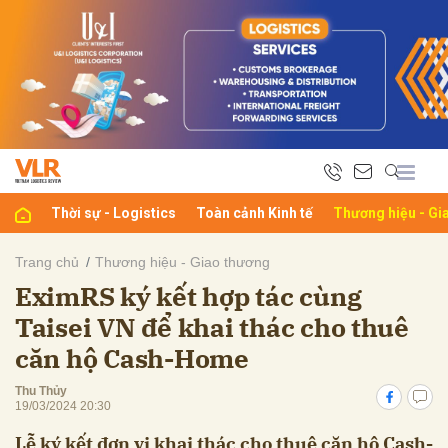
bình luận
Thời sự - Logistics
Toàn cảnh Kinh tế
Thương hiệu - Gi
Trang chủ
Thương hiệu - Giao thương
EximRS ký kết hợp tác cùng
Hủy
G
Taisei VN để khai thác cho thuê
căn hộ Cash-Home
Thu Thủy
19/03/2024 20:30
Lễ ký kết đơn vị khai thác cho thuê căn hộ Cash-