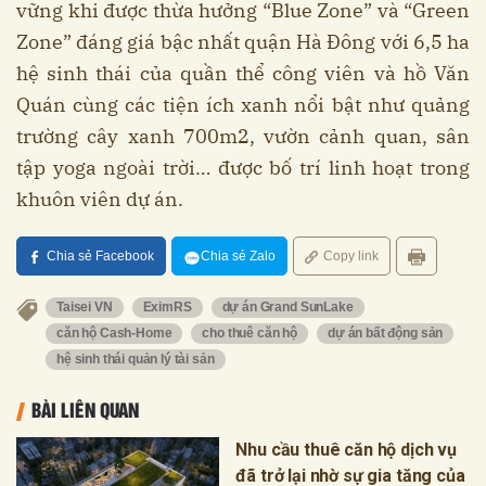
vững khi được thừa hưởng “Blue Zone” và “Green
Zone” đáng giá bậc nhất quận Hà Đông với 6,5 ha
hệ sinh thái của quần thể công viên và hồ Văn
Quán cùng các tiện ích xanh nổi bật như quảng
trường cây xanh 700m2, vườn cảnh quan, sân
tập yoga ngoài trời… được bố trí linh hoạt trong
khuôn viên dự án.
Chia sẻ Facebook
Chia sẻ Zalo
Copy link
Taisei VN
EximRS
dự án Grand SunLake
căn hộ Cash-Home
cho thuê căn hộ
dự án bất động sản
hệ sinh thái quản lý tài sản
BÀI LIÊN QUAN
Nhu cầu thuê căn hộ dịch vụ
đã trở lại nhờ sự gia tăng của