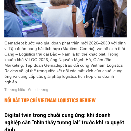
Gemadept bước vào giai đoạn phát triển mới 2026–2030 với định
vị Tập đoàn hàng hải tích hợp (Maritime Centric), với hệ sinh thái
Cảng – Logistics trải dài Bắc – Nam là lợi thế khác biệt. Trong
khuôn khổ VILOG 2026, ông Nguyễn Mạnh Hà, Giám đốc
Marketing, Tập đoàn Gemadept trao đổi cùng Vietnam Logistics
Review về lợi thế trong việc kết nối các mắt xích của chuỗi cung
ứng và cung cấp các giải pháp logistics tích hợp cho doanh
nghiệp.
Thương hiệu - Giao thương
NỔI BẬT TẠP CHÍ VIETNAM LOGISTICS REVIEW
Digital twin trong chuỗi cung ứng: khi doanh
nghiệp cần “nhìn thấy tương lai” trước khi ra quyết
định