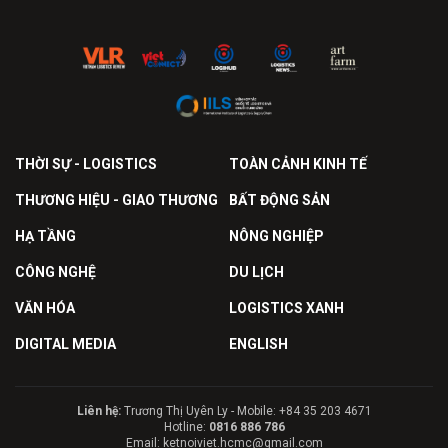
THỜI SỰ - LOGISTICS
TOÀN CẢNH KINH TẾ
THƯƠNG HIỆU - GIAO THƯƠNG
BẤT ĐỘNG SẢN
HẠ TẦNG
NÔNG NGHIỆP
CÔNG NGHỆ
DU LỊCH
VĂN HÓA
LOGISTICS XANH
DIGITAL MEDIA
ENGLISH
Liên hệ:
Trương Thị Uyên Ly - Mobile: +84 35 203 4671
Hotline:
0816 886 786
Email: ketnoiviet.hcmc@gmail.com