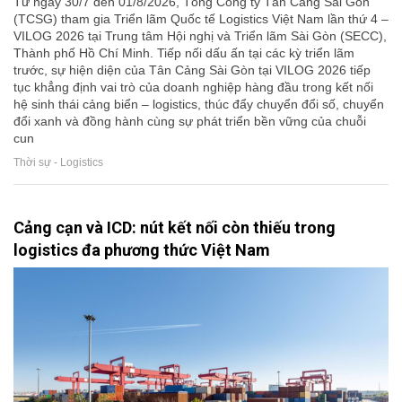
Từ ngày 30/7 đến 01/8/2026, Tổng Công ty Tân Cảng Sài Gòn
(TCSG) tham gia Triển lãm Quốc tế Logistics Việt Nam lần thứ 4 –
VILOG 2026 tại Trung tâm Hội nghị và Triển lãm Sài Gòn (SECC),
Thành phố Hồ Chí Minh. Tiếp nối dấu ấn tại các kỳ triển lãm
trước, sự hiện diện của Tân Cảng Sài Gòn tại VILOG 2026 tiếp
tục khẳng định vai trò của doanh nghiệp hàng đầu trong kết nối
hệ sinh thái cảng biển – logistics, thúc đẩy chuyển đổi số, chuyển
đổi xanh và đồng hành cùng sự phát triển bền vững của chuỗi
cun
Thời sự - Logistics
Cảng cạn và ICD: nút kết nối còn thiếu trong
logistics đa phương thức Việt Nam