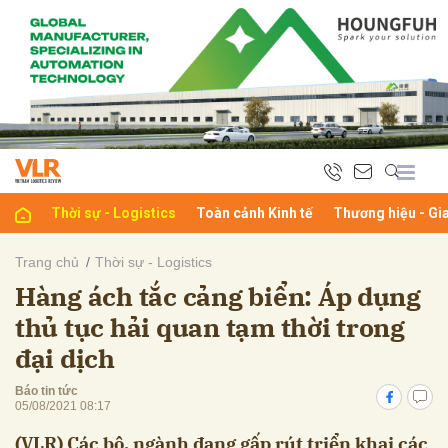
bình luận
Thời sự - Logistics
Toàn cảnh Kinh tế
Thương hiệu - Gi
Trang chủ
Thời sự - Logistics
Hàng ách tắc cảng biển: Áp dụng
Hủy
G
thủ tục hải quan tạm thời trong
đại dịch
Báo tin tức
05/08/2021 08:17
(VLR) Các bộ, ngành đang gấp rút triển khai các