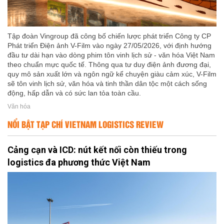
Tập đoàn Vingroup đã công bố chiến lược phát triển Công ty CP
Phát triển Điện ảnh V-Film vào ngày 27/05/2026, với định hướng
đầu tư dài hạn vào dòng phim tôn vinh lịch sử - văn hóa Việt Nam
theo chuẩn mực quốc tế. Thông qua tư duy điện ảnh đương đại,
quy mô sản xuất lớn và ngôn ngữ kể chuyện giàu cảm xúc, V-Film
sẽ tôn vinh lịch sử, văn hóa và tinh thần dân tộc một cách sống
động, hấp dẫn và có sức lan tỏa toàn cầu.
Văn hóa
NỔI BẬT TẠP CHÍ VIETNAM LOGISTICS REVIEW
Cảng cạn và ICD: nút kết nối còn thiếu trong
logistics đa phương thức Việt Nam