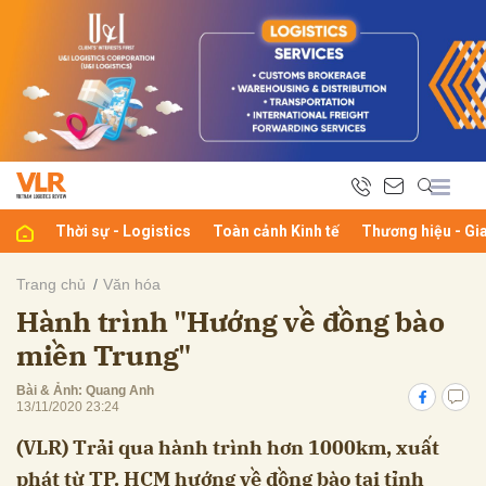
bình luận
Thời sự - Logistics
Toàn cảnh Kinh tế
Thương hiệu - Gi
Trang chủ
Văn hóa
Hành trình "Hướng về đồng bào
Hủy
G
miền Trung"
Bài & Ảnh: Quang Anh
13/11/2020 23:24
(VLR) Trải qua hành trình hơn 1000km, xuất
phát từ TP. HCM hướng về đồng bào tại tỉnh