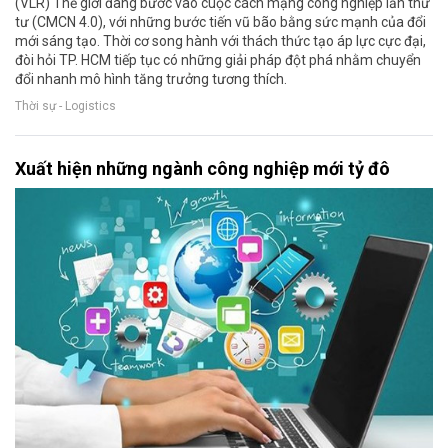
(VLR) Thế giới đang bước vào cuộc cách mạng công nghiệp lần thứ
tư (CMCN 4.0), với những bước tiến vũ bão bằng sức mạnh của đổi
mới sáng tạo. Thời cơ song hành với thách thức tạo áp lực cực đại,
đòi hỏi TP. HCM tiếp tục có những giải pháp đột phá nhằm chuyển
đổi nhanh mô hình tăng trưởng tương thích.
Thời sự - Logistics
Xuất hiện những ngành công nghiệp mới tỷ đô