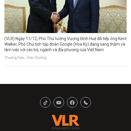
(VLR) Ngày 11/12, Phó Thủ tướng Vương Đình Huệ đã tiếp ông Kent
Walker, Phó Chủ tịch tập đoàn Google (Hoa Kỳ) đang sang thăm và
làm việc với các bộ, ngành và địa phương của Việt Nam.
Thương hiệu - Giao thương