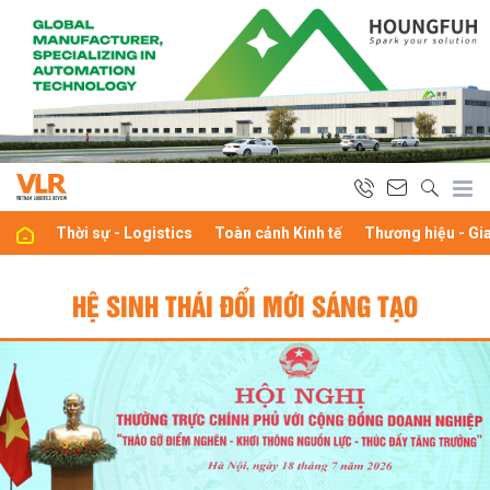
Thời sự - Logistics
Toàn cảnh Kinh tế
Thương hiệu - Gi
HỆ SINH THÁI ĐỔI MỚI SÁNG TẠO