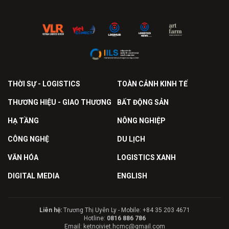
THỜI SỰ - LOGISTICS
TOÀN CẢNH KINH TẾ
THƯƠNG HIỆU - GIAO THƯƠNG
BẤT ĐỘNG SẢN
HẠ TẦNG
NÔNG NGHIỆP
CÔNG NGHỆ
DU LỊCH
VĂN HÓA
LOGISTICS XANH
DIGITAL MEDIA
ENGLISH
Liên hệ:
Trương Thị Uyên Ly - Mobile: +84 35 203 4671
Hotline:
0816 886 786
Email: ketnoiviet.hcmc@gmail.com