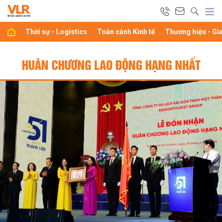
Thời sự - Logistics
Toàn cảnh Kinh tế
Thương hiệu - Gi
HUÂN CHƯƠNG LAO ĐỘNG HẠNG NHẤT